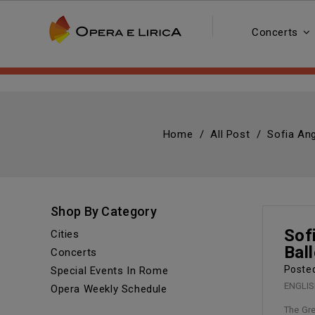
Concerts
Home
All Post
Sofia Ang
Shop By Category
Sof
Cities
Bal
Concerts
Poste
Special Events In Rome
ENGLISH
Opera Weekly Schedule
The Gre