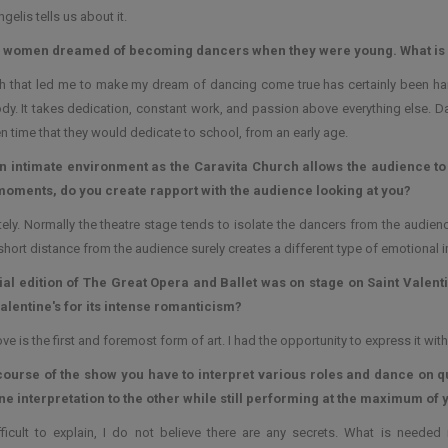
gelis tells us about it.
of women dreamed of becoming dancers when they were young. What is t
h that led me to make my dream of dancing come true has certainly been hard a
dy. It takes dedication, constant work, and passion above everything else. Da
n time that they would dedicate to school,
from an early age
.
n intimate environment as the Caravita Church allows the audience to
moments, do you create rapport with the audience looking at you?
ely. Normally the theatre stage tends to isolate the dancers from the audie
short distance from the audience surely creates a different type of emotional 
al edition of The Great Opera and Ballet was on stage on Saint Valentin
alentine's for its intense romanticism?
ove is the first and foremost form of art. I had the opportunity to express it wi
 course of the show you have to interpret various roles and dance on qu
e interpretation to the other while still performing at the maximum of y
ifficult to explain, I do not believe there are any secrets. What is needed