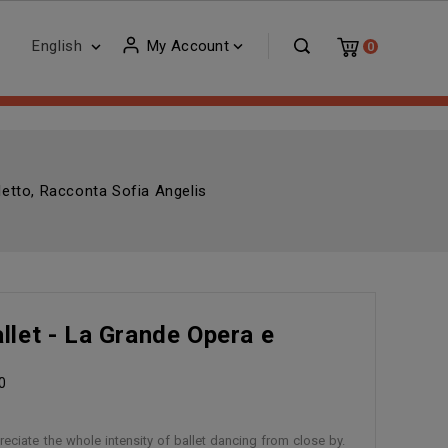
English
My Account


0
letto, Racconta Sofia Angelis
llet - La Grande Opera e
0
eciate the whole intensity of ballet dancing from close by.