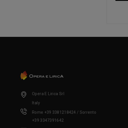
Opera E Lirica Srl
Italy
Rome +39 3381218424 / Sorrento
+39 3347391642