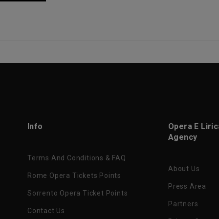
Info
Opera E Liri
Agency
Terms And Conditions & FAQ
About Us
Rome Opera Tickets Points
Press Area
Sorrento Opera Ticket Points
Partners
Contact Us