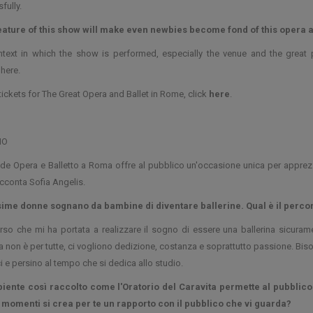
fully.
eature of this show will make even newbies become fond of this opera 
text in which the show is performed, especially the venue and the great p
here.
 tickets for The Great Opera and Ballet in Rome, click
here
.
NO
de Opera e Balletto a Roma offre al pubblico un'occasione unica per apprezzar
acconta Sofia Angelis.
ime donne sognano da bambine di diventare ballerine. Qual è il percors
orso che mi ha portata a realizzare il sogno di essere una ballerina sicurame
na non è per tutte, ci vogliono dedizione, costanza e soprattutto passione. Bis
ci e persino al tempo che si dedica allo studio.
iente così raccolto come l'Oratorio del Caravita permette al pubblico d
 momenti si crea per te un rapporto con il pubblico che vi guarda?