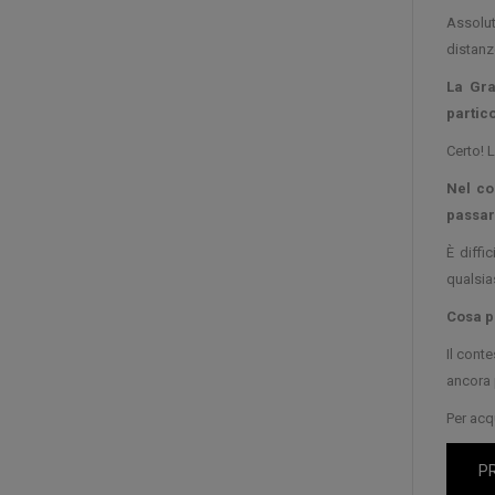
Assolut
distanz
La Gra
partic
Certo! 
Nel co
passare
È diffi
qualsias
Cosa p
Il conte
ancora 
Per acq
P