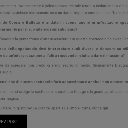
amente sì. Normalmente il palcoscenico teatrale tende a isolare molto dal pu
e così ravvicinate sicuramente crea un tipo di impatto emozionale differente da
nde Opera e Balletto è andato in scena anche in un'edizione speci
olarmente per il suo intenso romanticismo?
L'amore è la prima forma d'arte in assoluto e in questo spettacolo ho avuto l'
rso dello spettacolo devi interpretare ruoli diversi e danzare su stil
 da un'interpretazione all'altra riuscendo in tutte a dare il massimo?
cile da spiegare, non credo ci siano segreti in merito. Sicuramente bisogn
i ruolo.
ensi che di questo spettacolo farà appassionare anche i non conoscitori
sto in cui si svolge lo spettacolo, soprattutto il luogo e la grande professionali
più magica.
uistare i biglietti per La Grande Opera e Balletto a Roma, clicca
qui
.
REV POST