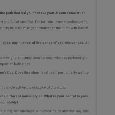
he path that led you to make your dream come true?
nd full of sacrifice. The ballerina is not a profession for
ncers must be willing to renounce to their time with friends
 notice any nuance of the dancers' expressiveness. At
nce owing to structural circumstance, whereas performing at
impact on both sides.
e's Day. Does this show lend itself particularly well to
th my whole self on the occasion of this show.
ite different music styles. What is your secret to pass
our ability?
 is surely sensitiveness and empathy to interpret any role