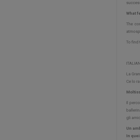
success
What f
The con
atmosp
To find
ITALIA
La Gran
Ce lo r
Moltiss
Il perc
balleri
gli ami
Un amb
In quei