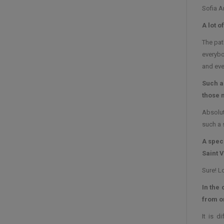
Sofia An
A lot 
The pat
everybo
and eve
Such a
those 
Absolut
such a 
A speci
Saint V
Sure! L
In the
from on
It is d