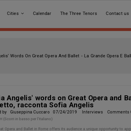
Cities
Calendar
The Three Tenors
Contact us
elis' Words On Great Opera And Ballet - La Grande Opera E Bal
ia Angelis' words on Great Opera and Ba
letto, racconta Sofia Angelis
d by
Giuseppina Cuccaro
07/24/2019
Interviews
Comments
 (Scorri in basso per l'italiano)
at Opera and Ballet in Rome offers its audience a unique opportunity to appr