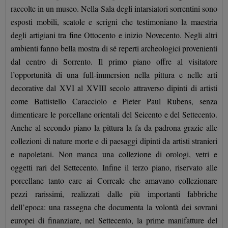
raccolte in un museo. Nella Sala degli intarsiatori sorrentini sono
esposti mobili, scatole e scrigni che testimoniano la maestria
degli artigiani tra fine Ottocento e inizio Novecento. Negli altri
ambienti fanno bella mostra di sé reperti archeologici provenienti
dal centro di Sorrento. Il primo piano offre al visitatore
l’opportunità di una full-immersion nella pittura e nelle arti
decorative dal XVI al XVIII secolo attraverso dipinti di artisti
come Battistello Caracciolo e Pieter Paul Rubens, senza
dimenticare le porcellane orientali del Seicento e del Settecento.
Anche al secondo piano la pittura la fa da padrona grazie alle
collezioni di nature morte e di paesaggi dipinti da artisti stranieri
e napoletani. Non manca una collezione di orologi, vetri e
oggetti rari del Settecento. Infine il terzo piano, riservato alle
porcellane tanto care ai Correale che amavano collezionare
pezzi rarissimi, realizzati dalle più importanti fabbriche
dell’epoca: una rassegna che documenta la volontà dei sovrani
europei di finanziare, nel Settecento, la prime manifatture del