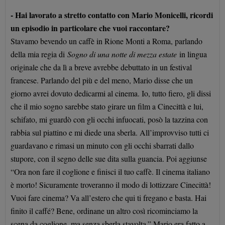
- Hai lavorato a stretto contatto con Mario Monicelli, ricordi
un episodio in particolare che vuoi raccontare?
Stavamo bevendo un caffè in Rione Monti a Roma, parlando
della mia regia di
Sogno di una notte di mezza estate
in lingua
originale che da lì a breve avrebbe debuttato in un festival
francese. Parlando del più e del meno, Mario disse che un
giorno avrei dovuto dedicarmi al cinema. Io, tutto fiero, gli dissi
che il mio sogno sarebbe stato girare un film a Cinecittà e lui,
schifato, mi guardò con gli occhi infuocati, posò la tazzina con
rabbia sul piattino e mi diede una sberla. All’improvviso tutti ci
guardavano e rimasi un minuto con gli occhi sbarrati dallo
stupore, con il segno delle sue dita sulla guancia. Poi aggiunse
“Ora non fare il coglione e finisci il tuo caffè. Il cinema italiano
è morto! Sicuramente troveranno il modo di lottizzare Cinecittà!
Vuoi fare cinema? Va all’estero che qui ti fregano e basta. Hai
finito il caffé? Bene, ordinane un altro così ricominciamo la
scena da coglione, ma senza sberla stavolta.” Mario era fatto a