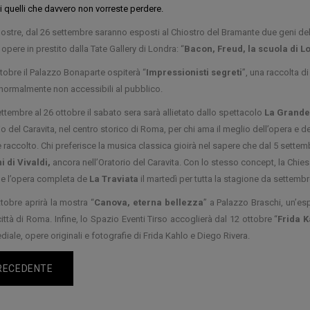
i quelli che davvero non vorreste perdere.
ostre, dal 26 settembre saranno esposti al Chiostro del Bramante due geni della 
 opere in prestito dalla Tate Gallery di Londra: “
Bacon, Freud, la scuola di L
ttobre il Palazzo Bonaparte ospiterà “
Impressionisti segreti
”, una raccolta di
 normalmente non accessibili al pubblico.
ettembre al 26 ottobre il sabato sera sarà allietato dallo spettacolo
La Grande 
io del Caravita, nel centro storico di Roma, per chi ama il meglio dell’opera e d
e raccolto. Chi preferisce la musica classica gioirà nel sapere che dal 5 settem
i di Vivaldi,
ancora nell’Oratorio del Caravita. Con lo stesso concept, la Chie
 e l’opera completa de
La Traviata
il martedì per tutta la stagione da settem
ttobre aprirà la mostra “
Canova, eterna bellezza
” a Palazzo Braschi, un’es
città di Roma. Infine, lo Spazio Eventi Tirso accoglierà dal 12 ottobre “
Frida K
iale, opere originali e fotografie di Frida Kahlo e Diego Rivera.
RECEDENTE