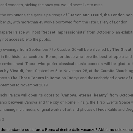
and concerts, picking the ones you would never like to miss.
he exhibitions, the genius paintings of “
Bacon and Freud, the London Sch
er 26, with more than 45 works borrowed from the Tate Gallery of London.
aparte Palace will host “
Secret Impressionists
” from October 6, an exhibi
y not accessible to the public.
y evenings from September 7 to October 26 will be enlivened by
The Great 
 in the historical centre of Rome, for those who love the best of opera and
e environment. Those who prefer classical music concerts will be glad to 
s by Vivaldi
, from September 5 to November 28, at the Caravita Church aga
 hosts
The Three Tenors in Rome
on Fridays and the unabridged opera of
L
eptember to November 2019.
schi Palace will open its doors to “
Canova, eternal beauty
” from October
nship between Canova and the city of Rome. Finally, the Tirso Events Space w
ombining multimedia, original works of art and photos of Frida Kahlo and Dieg
NO
e domandando cosa fare a Roma al rientro dalle vacanze? Abbiamo selezionato pe