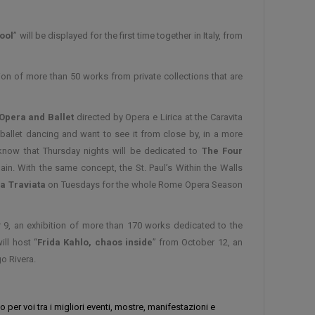
ool
” will be displayed for the first time together in Italy, from
tion of more than 50 works from private collections that are
Opera and Ballet
directed by Opera e Lirica at the Caravita
 ballet dancing and want to see it from close by, in a more
know that Thursday nights will be dedicated to
The Four
in. With the same concept, the St. Paul’s Within the Walls
a Traviata
on Tuesdays for the whole Rome Opera Season
 9, an exhibition of more than 170 works dedicated to the
ill host “
Frida Kahlo, chaos inside
” from October 12, an
o Rivera.
r voi tra i migliori eventi, mostre, manifestazioni e