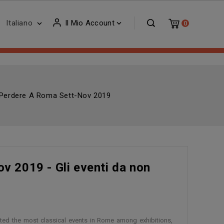
Italiano
Il Mio Account


0
n Perdere A Roma Sett-Nov 2019
v 2019 - Gli eventi da non
ed the most classical events in Rome among exhibitions,