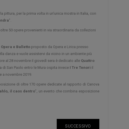
pittura, per la prima volta in un’unica mostra in Italia, con
ondra
”.
 oltre 50 opere provenienti in via straordinaria da collezioni
Opera e Balletto
proposto da Opera e Lirica presso
ella danza e vuole assistervi da vicino in un ambiente più
bre al 28 novembre il giovedì sera è dedicato alle
Quattro
sa di San Paolo entro le Mura ospita invece
I Tre Tenori
il
bre a novembre 2019.
posizione di oltre 170 opere dedicate al rapporto di Canova
ahlo, il caos dentro
”, un evento che combina esposizione
SUCCESSIVO