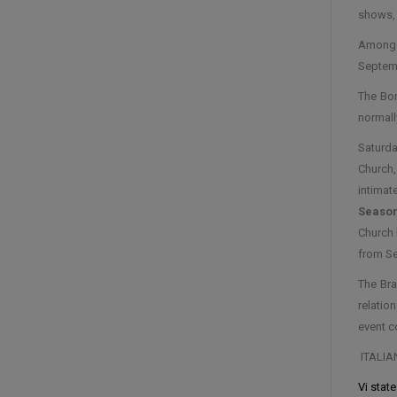
shows, 
Among t
Septemb
The Bon
normall
Saturda
Church,
intimat
Season
Church
from S
The Bra
relatio
event c
ITALIA
Vi stat