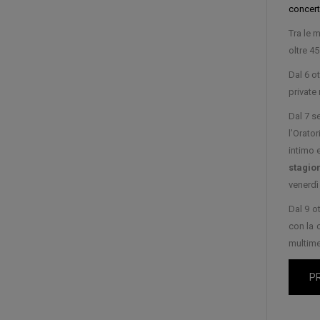
concert
Tra le m
oltre 45
Dal 6 o
private
Dal 7 s
l’Orator
intimo 
stagion
venerdì
Dal 9 o
con la 
multimed
P