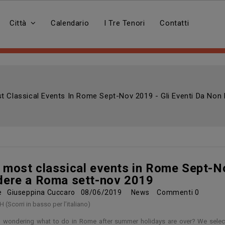
Città
Calendario
I Tre Tenori
Contatti
t Classical Events In Rome Sept-Nov 2019 - Gli Eventi Da No
 most classical events in Rome Sept-No
dere a Roma sett-nov 2019
re
Giuseppina Cuccaro
08/06/2019
News
Commenti
0
 (Scorri in basso per l’italiano)
 wondering what to do in Rome after summer holidays are over? We select