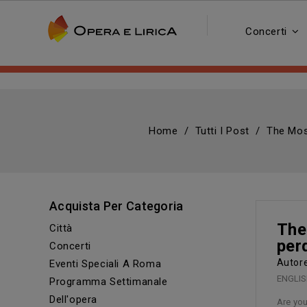
Concerti
Home
Tutti I Post
The Mos
Acquista Per Categoria
The
Città
per
Concerti
Auto
Eventi Speciali A Roma
ENGLISH
Programma Settimanale
Dell'opera
Are you