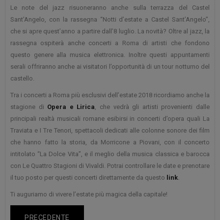
Le note del jazz risuoneranno anche sulla terrazza del Castel
Sant’Angelo, con la rassegna “Notti d’estate a Castel Sant’Angelo”,
che si apre quest’anno a partire dall’8 luglio. La novità? Oltre al jazz, la
rassegna ospiterà anche concerti a Roma di artisti che fondono
questo genere alla musica elettronica. Inoltre questi appuntamenti
serali offriranno anche ai visitatori l’opportunità di un tour notturno del
castello.
Tra i concerti a Roma più esclusivi dell’estate 2018 ricordiamo anche la
stagione di
Opera e Lirica
, che vedrà gli artisti provenienti dalle
principali realtà musicali romane esibirsi in concerti d’opera quali La
Traviata e I Tre Tenori, spettacoli dedicati alle colonne sonore dei film
che hanno fatto la storia, da Morricone a Piovani, con il concerto
intitolato “La Dolce Vita”, e il meglio della musica classica e barocca
con Le Quattro Stagioni di Vivaldi. Potrai controllare le date e prenotare
il tuo posto per questi concerti direttamente da questo
link
.
Ti auguriamo di vivere l’estate più magica della capitale!
PRECEDENTE