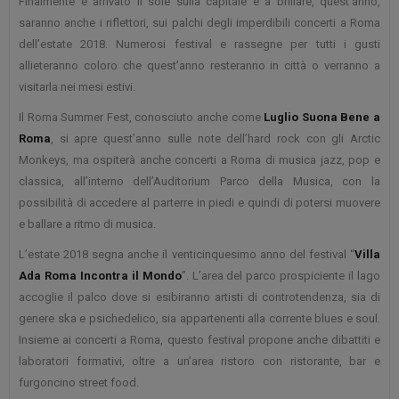
Finalmente è arrivato il sole sulla capitale e a brillare, quest’anno,
saranno anche i riflettori, sui palchi degli imperdibili concerti a Roma
dell’estate 2018. Numerosi festival e rassegne per tutti i gusti
allieteranno coloro che quest’anno resteranno in città o verranno a
visitarla nei mesi estivi.
Il Roma Summer Fest, conosciuto anche come
Luglio Suona Bene a
Roma
, si apre quest’anno sulle note dell’hard rock con gli Arctic
Monkeys, ma ospiterà anche concerti a Roma di musica jazz, pop e
classica, all’interno dell’Auditorium Parco della Musica, con la
possibilità di accedere al parterre in piedi e quindi di potersi muovere
e ballare a ritmo di musica.
L’estate 2018 segna anche il venticinquesimo anno del festival “
Villa
Ada Roma Incontra il Mondo
”. L’area del parco prospiciente il lago
accoglie il palco dove si esibiranno artisti di controtendenza, sia di
genere ska e psichedelico, sia appartenenti alla corrente blues e soul.
Insieme ai concerti a Roma, questo festival propone anche dibattiti e
laboratori formativi, oltre a un’area ristoro con ristorante, bar e
furgoncino street food.