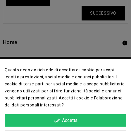
SUCCESSIVO
Home

Questo negozio richiede di accettare i cookie per scopi
legati a prestazioni, social media e annunci pubblicitari. I
cookie di terze parti per social media e a scopo pubblicitario
vengono utilizzati per offrire funzionalità social e annunci
Contact Info

pubblicitari personalizzati. Accetti i cookie e l'elaborazione
dei dati personali interessati?
Info

done_all
Accetta
Opera E Lirica Agenzia Di Eventi
