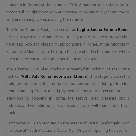
concerts in Rome for the summer 2018. A number of festivals for all
tastes will delight those who are staying in the city this year and those
who are coming to visit it during the summer.
The Rome Summer Fest, also known as
Luglio Suona Bene a Roma
,
opens this year on the hard rock notes by Arctic Monkeys, but will also
host jazz, pop and classic music concerts in Rome, at the Auditorium
Parco della Musica, with the opportunity to stand in the parterre, where
the audience can move and dance to the music beat.
The summer 2018 also marks the twenty-fifth edition of the Rome
festival “
Villa Ada Roma Incontra il Mondo
”. The stage is set in the
park, by the lake side, and hosts non-conformist artists performing
genres ranging from ska and psychedelic music to blues and soul. In
additions to concerts in Rome, the festival also presents public
debates and workshops, plus a restaurant area with bars and a food
truck.
Jazz notes will also resound on the terrace of Castel Sant’Angelo, with
the festival “Notti d’estate a Castel Sant’Angelo”, opening this year on