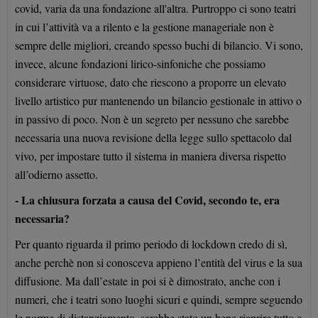
covid, varia da una fondazione all'altra. Purtroppo ci sono teatri
in cui l’attività va a rilento e la gestione manageriale non è
sempre delle migliori, creando spesso buchi di bilancio. Vi sono,
invece, alcune fondazioni lirico-sinfoniche che possiamo
considerare virtuose, dato che riescono a proporre un elevato
livello artistico pur mantenendo un bilancio gestionale in attivo o
in passivo di poco. Non è un segreto per nessuno che sarebbe
necessaria una nuova revisione della legge sullo spettacolo dal
vivo, per impostare tutto il sistema in maniera diversa rispetto
all’odierno assetto.
- La chiusura forzata a causa del Covid, secondo te, era
necessaria?
Per quanto riguarda il primo periodo di lockdown credo di sì,
anche perchè non si conosceva appieno l’entità del virus e la sua
diffusione. Ma dall’estate in poi si è dimostrato, anche con i
numeri, che i teatri sono luoghi sicuri e quindi, sempre seguendo
le norme di distanziamento, sarebbe stato un bene riaprire tutto e