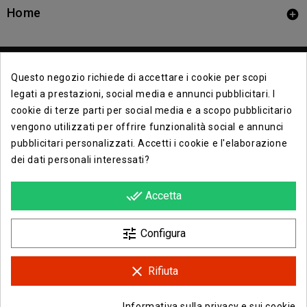
Home

Questo negozio richiede di accettare i cookie per scopi
legati a prestazioni, social media e annunci pubblicitari. I
cookie di terze parti per social media e a scopo pubblicitario
vengono utilizzati per offrire funzionalità social e annunci
Contact Info

pubblicitari personalizzati. Accetti i cookie e l'elaborazione
dei dati personali interessati?
Info

done_all
Accetta
Opera E Lirica Agenzia Di Eventi

tune
Configura
clear
Rifiuta
Facebook
Instagram
Informativa sulla privacy e sui cookie