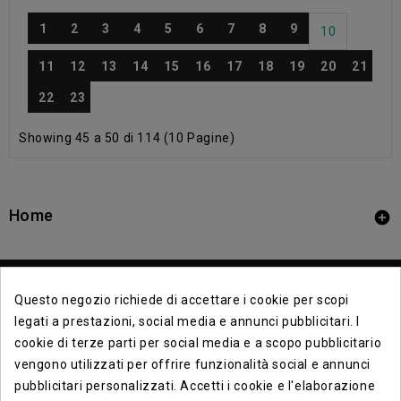
1
2
3
4
5
6
7
8
9
10
11
12
13
14
15
16
17
18
19
20
21
22
23
Showing 45 a 50 di 114 (10 Pagine)
Home

Questo negozio richiede di accettare i cookie per scopi
legati a prestazioni, social media e annunci pubblicitari. I
cookie di terze parti per social media e a scopo pubblicitario
vengono utilizzati per offrire funzionalità social e annunci
Contact Info

pubblicitari personalizzati. Accetti i cookie e l'elaborazione