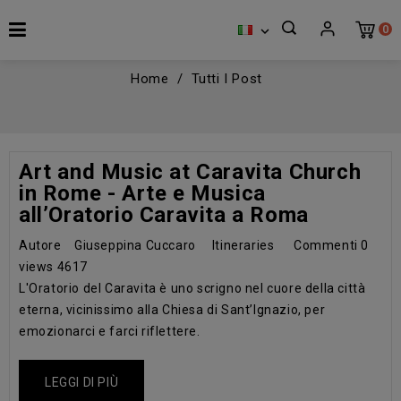
0

Home
Tutti I Post
Art and Music at Caravita Church
in Rome - Arte e Musica
all’Oratorio Caravita a Roma
Autore
Giuseppina Cuccaro
Itineraries
Commenti
0
views
4617
L'Oratorio del Caravita è uno scrigno nel cuore della città
eterna, vicinissimo alla Chiesa di Sant’Ignazio, per
emozionarci e farci riflettere.
LEGGI DI PIÙ