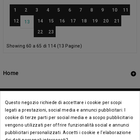
1
2
3
4
5
6
7
8
9
10
11
12
14
15
16
17
18
19
20
21
13
22
23
Showing 60 a 65 di 114 (13 Pagine)
Home

Questo negozio richiede di accettare i cookie per scopi
legati a prestazioni, social media e annunci pubblicitari. I
cookie di terze parti per social media e a scopo pubblicitario
vengono utilizzati per offrire funzionalità social e annunci
Contact Info

pubblicitari personalizzati. Accetti i cookie e l'elaborazione
dei dati personali interessati?