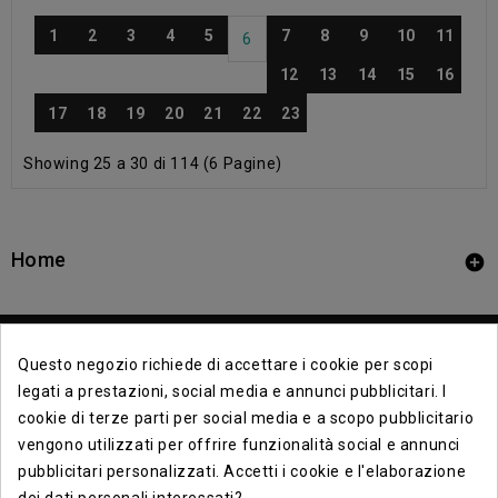
1
2
3
4
5
7
8
9
10
11
6
12
13
14
15
16
17
18
19
20
21
22
23
Showing 25 a 30 di 114 (6 Pagine)
Home

Questo negozio richiede di accettare i cookie per scopi
legati a prestazioni, social media e annunci pubblicitari. I
cookie di terze parti per social media e a scopo pubblicitario
vengono utilizzati per offrire funzionalità social e annunci
Contact Info

pubblicitari personalizzati. Accetti i cookie e l'elaborazione
dei dati personali interessati?