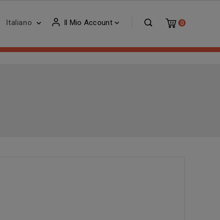
Italiano
Il Mio Account


0