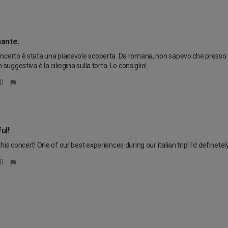
ante.
certo è stata una piacevole scoperta. Da romana, non sapevo che presso l'or
 suggestiva è la ciliegina sulla torta. Lo consiglio!
0
ul!
his concert! One of our best experiences during our italian trip! I'd definet
0