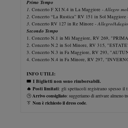
Primo Tempo
1.
Concerto F XI N.4 in La Maggiore -
Allegro mol
2.
Concerto “La Rustica” RV 151 in Sol Maggiore
3.
Concerto RV 127 in Re Minore -
Allegro/Adagio
Secondo Tempo
1. Concerto N.1 in Mi Maggiore, RV 269, "PR
2. Concerto N.2 in Sol Minore, RV 315, "ESTAT
3. Concerto N.3 in Fa Maggiore, RV 293, "AU
4. Concerto N.4 in Fa Minore, RV 297, "INVER
INFO UTILI:
🎟️
I Biglietti non sono rimborsabili.
🔥
Posti limitati
: gli spettacoli registrano spesso il
Arrivo consigliato
🕒
: suggeriamo di arrivare almeno tre
Non è richiesto il dress code
👔
.