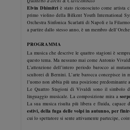
Quintetto d'archi & Clavicembalo
Elvin Dhimitri
è stato riconosciuto come artista 
primo violino della Bilkent Youth International S
Orchestra Sinfonica Scarlatti di Napoli e la Filarm
a partire dallo stesso anno, è un membro dell’Orch
PROGRAMMA
La musica che descrive le quattro stagioni è sempr
questo tema. Ma nessuno mai come Antonio Vivaldi 
L’attenzione dell’intero periodo barocco ai mutam
scultorei di Bernini. L’arte barocca concepisce in
l’uomo non abbia più una posizione predominante a
Le Quattro Stagioni di Vivaldi sono il simbolo di
sorp
linguaggio musicale. La composizione mira a
La sua musica risulta più libera e fluida, capace d
estivi, della fuga delle volpi in autunno, per fini
cui lo spettatore si sente attivamente partecipe, coi