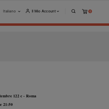
Italiano
Il Mio Account


0
ttembre 122 c - Roma
e 21:50