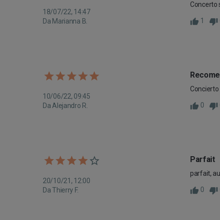
Concerto 
18/07/22, 14:47
1
Da Marianna B.
Recome
Concierto 
10/06/22, 09:45
0
Da Alejandro R.
Parfait
parfait, a
20/10/21, 12:00
0
Da Thierry F.