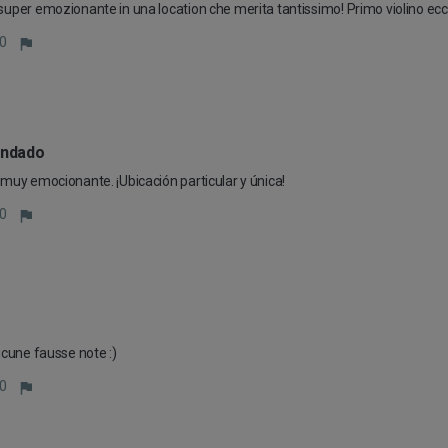
super emozionante in una location che merita tantissimo! Primo violino ecc
0
ndado
muy emocionante. ¡Ubicación particular y única!
0
ucune fausse note :)
0