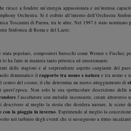
che riesce a fondere un’energia appassionata e un’intensa capaci
ymphony Orchestra. Si è esibito all’interno dell’Orchestra Sinfo
onica Toscanini di Parma, tra le altre. Nel 1997 è stato nominato
estra Sinfonica di Roma e del Lazio.
e stata popolare, compositori barocchi come Werner e Fischer, pe
lo ha fatto in maniera tanto pittorica ed emozionante.
enti delle stagioni e al sorprendente aspetto cangiante del paes
rapporto tra uomo e natura
 modo drammatico il
e tra uomo e un
s
l centro del cosmo, il che determina un nuovo atteggiamento di
 quest’epoca. Non solo la sua spettacolare descrizione della n
rendere
l’ascoltatore con melodie inconsuete, create attraverso 
i descrivere al meglio la storia che desidera narrare, le scene 
re con la pioggia in inverno
. Esprimendo al meglio la concezione 
nvolto nel turbinio degli eventi che si susseguono a ritmo incalzan