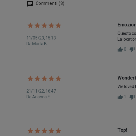
Commenti (8)
Emozion
Questo con
11/05/23, 15:13
La location
Da Marta B.
0
Wonderf
We loved t
21/11/22, 16:47
1
Da Arianna F.
Top!