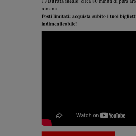
Durata ideale
⏱️
: circa 80 minuti di pura arte
romana.
Posti limitati: acquista subito i tuoi biglie
indimenticabile!