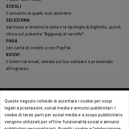
SCEGLI
il concerto al quale vuoi assistere
SELEZIONA
dal menu a tendina la data e la tipologia di biglietto, quindi
clicca sul pulsante “Aggiungi al carrello”
PAGA
con carta di credito o con PayPal
RICEVI
il ticket via email, salvalo sul tuo cellulare e presentalo
all'ingresso
Questo negozio richiede di accettare i cookie per scopi
legati a prestazioni, social media e annunci pubblicitari. I
cookie di terze parti per social media e a scopo pubblicitario
vengono utilizzati per offrire funzionalità social e annunci
Contact Info

pubblicitari personalizzati. Accetti i cookie e l'elaborazione