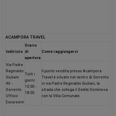
ACAMPORA TRAVEL
Orario
Indirizzo
di
Come raggiungerci
apertura
Via Padre
Reginaldo
Il punto vendita presso Acampora
Tutti i
Giuliani
Travel è situato nel centro di Sorrento
giorni
46 -
in via Padre Reginaldo Giuliani, la
10:00 -
Sorrento
strada che collega il Sedile Dominova
18:00
Ufficio
con la Villa Comunale.
Escursioni