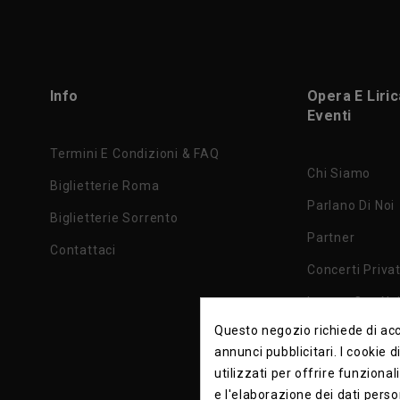
Info
Opera E Liri
Eventi
Termini E Condizioni & FAQ
Chi Siamo
Biglietterie Roma
Parlano Di Noi
Biglietterie Sorrento
Partner
Contattaci
Concerti Privat
Lavora Con No
Questo negozio richiede di acce
Privacy Policy
annunci pubblicitari. I cookie 
utilizzati per offrire funzional
e l'elaborazione dei dati perso