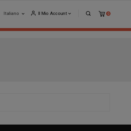
Italiano
Il Mio Account


0