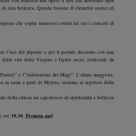
corate con maestria alle opere d’arte che adornano ogni
e di rara bellezza. Questa fusione di elementi storici ed
giosa che ospita numerosi eventi tra cui i concerti di
r l’uso del piperno e per il portale decorato con una
 della vita della Vergine e figure sacre, realizzate da
 Pastori” e l'”Adorazione dei Magi”. L’altare maggiore,
a su rame e putti di Mytens, insieme al sepolcro della
ndo della chiesa un capolavoro di spiritualità e bellezza
19.30
Prenota qui
e ore
.
!