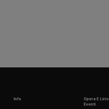
Info
Opera E Liri
Eventi