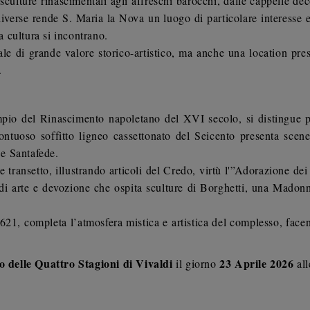
culture rinascimentali agli affreschi barocchi, dalle cappelle de
 diverse rende S. Maria la Nova un luogo di particolare interesse 
la cultura si incontrano.
 di grande valore storico-artistico, ma anche una location presti
.
mpio del Rinascimento napoletano del XVI secolo, si distingue pe
ontuoso soffitto ligneo cassettonato del Seicento presenta scene
 e Santafede.
transetto, illustrando articoli del Credo, virtù l'”Adorazione dei
i arte e devozione che ospita sculture di Borghetti, una Madonn
1621, completa l’atmosfera mistica e artistica del complesso, face
 delle Quattro Stagioni di Vivaldi
23 Aprile 2026
il giorno
all