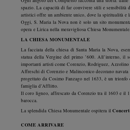
Ogni angolo del Complesso racconta una storia: dalle s
spazio. La capacità di far convivere stili e sensibilità
artistici offre un ambiente unico, dove la spiritualità e 
Oggi, S. Maria la Nova non è solo un sito monumentale
opera e Lirica nella meravigliosa Chiesa Monumentale
LA CHIESA MONUMENTALE
La facciata della chiesa di Santa Maria la Nova, ese
statua della Vergine del primo ’600. All’interno, il s
importanti artisti come Corenzio, Rodriguez, Azzolino
Affreschi di Corenzio e Malinconico decorano navata e 
progettato da Cosimo Fanzago nel 1633, è un trionfo d
famiglia d’Afflitto.
Il coro ligneo, affrescato da Corenzio tra il 1603 e il 
barocca.
Concerto
La splendida
Chiesa Monumentale
ospitera
il
COME ARRIVARE