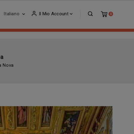
Italiano
Il Mio Account


0
va
a Nova