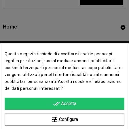
Home

Questo negozio richiede di accettare i cookie per scopi
legati a prestazioni, social media e annunci pubblicitari. I
cookie di terze parti per social media e a scopo pubblicitario
vengono utilizzati per offrire funzionalità social e annunci
Contact Info

pubblicitari personalizzati. Accetti i cookie e l'elaborazione
dei dati personali interessati?
Info

done_all
Accetta
Opera E Lirica Agenzia Di Eventi

tune
Configura