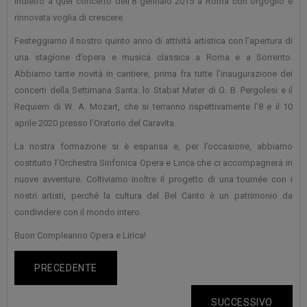
indietro a quel concerto dell’8 gennaio 2015 a Roma con orgoglio e
rinnovata voglia di crescere.
Festeggiamo il nostro quinto anno di attività artistica con l’apertura di
una stagione d’opera e musica classica a Roma e a Sorrento.
Abbiamo tante novità in cantiere, prima fra tutte l’inaugurazione dei
concerti della Settimana Santa: lo Stabat Mater di G. B. Pergolesi e il
Requiem di W. A. Mozart, che si terranno rispettivamente l’8 e il 10
aprile 2020 presso l’Oratorio del Caravita.
La nostra formazione si è espansa e, per l’occasione, abbiamo
costituito l’Orchestra Sinfonica Opera e Lirica che ci accompagnerà in
nuove avventure. Coltiviamo inoltre il progetto di una tournée con i
nostri artisti, perché la cultura del Bel Canto è un patrimonio da
condividere con il mondo intero.
Buon Compleanno Opera e Lirica!
PRECEDENTE
SUCCESSIVO