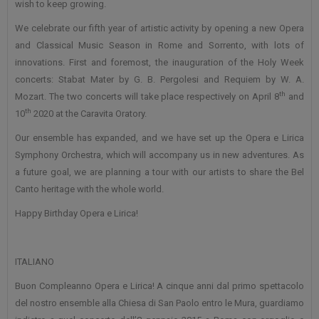
wish to keep growing.
We celebrate our fifth year of artistic activity by opening a new Opera
and Classical Music Season in Rome and Sorrento, with lots of
innovations. First and foremost, the inauguration of the Holy Week
concerts: Stabat Mater by G. B. Pergolesi and Requiem by W. A.
th
Mozart. The two concerts will take place respectively on April 8
and
th
10
2020 at the Caravita Oratory.
Our ensemble has expanded, and we have set up the Opera e Lirica
Symphony Orchestra, which will accompany us in new adventures. As
a future goal, we are planning a tour with our artists to share the Bel
Canto heritage with the whole world.
Happy Birthday Opera e Lirica!
ITALIANO
Buon Compleanno Opera e Lirica! A cinque anni dal primo spettacolo
del nostro ensemble alla Chiesa di San Paolo entro le Mura, guardiamo