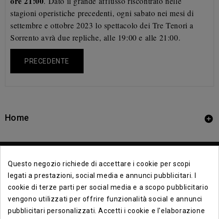
ore 21:00
. Dato il grande afflusso riscontrato nelle
stagioni operistiche precedenti, ogni sabato nei mesi di
settembre e ottobre 2023 lo spettacolo dei Tre Tenori a
Sorrento avrà due repliche, alle 19:00 e alle 21:00.
PRECEDENTE
Home

Questo negozio richiede di accettare i cookie per scopi
legati a prestazioni, social media e annunci pubblicitari. I
cookie di terze parti per social media e a scopo pubblicitario
vengono utilizzati per offrire funzionalità social e annunci
Contact Info

pubblicitari personalizzati. Accetti i cookie e l'elaborazione