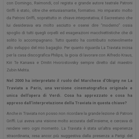
con Domingo, Raimondi, col regista e grande autore teatrale Patroni
Griffi è stato, oltre che entusiasmante, formativo. Ho imparato molto
da Patroni Griffi, soprattutto in chiave interpretativa; il Sacrestano che
lui desiderava era molto asciutto e oserei dire “moderno” ossia
spoglio di tutti quegli orpelli ed esagerazioni macchiettistiche che di
solito lo accompagnano. Tutto questo ha contribuito notevolmente
allo sviluppo del mio bagaglio. Per quanto riguarda La Traviata incisa
per la casa discografica Philips, la gioia di lavorare con Alfredo Kraus,
Kiri Te Kanawa e Dmitri Hvorostovsky sempre diretto dal maestro
Zubin Mehta.
Nel 2000 ha interpretato il ruolo del Marchese d’Obigny ne La
Traviata a Paris, una versione cinematografica originale e
unica dell’opera di Verdi. Cosa ha apprezzato e cosa ha
appreso dall’interpretazione della Traviata in questa chiave?
Anche in Traviata non posso non ricordare la grande lezione di Patroni
Griffi. Lui aveva una visione molto accurata dell’insieme, e cercava di
rendere vero ogni momento. La Traviata è stata un’altra esperienza
straordinaria, resa ancor più suggestiva dalla presenza a Parigi del