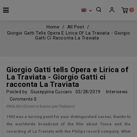
0

Home
All Post
Giorgio Gatti Tells Opera E Lirica Of La Traviata - Giorgio
Gatti Ci Racconta La Traviata
Giorgio Gatti tells Opera e Lirica of
La Traviata - Giorgio Gatti ci
racconta La Traviata
Posted by
Giuseppina Cuccaro
03/28/2019
Interviews
Comments
0
ENGLISH (Scorri in basso per l'italiano)
1992 was a turning point for your distinguished career, thanks to
the worldwide broadcast of the film about Tosca and the
recording of La Traviata with the Philips record company. What