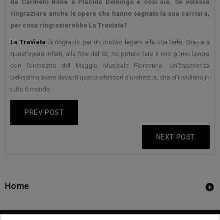
da Carmelo Bene a Plácido Domingo e così via. Se volesse
ringraziare anche le opere che hanno segnato la sua carriera,
per cosa ringrazierebbe La Traviata?
La Traviata
la ringrazio per un motivo legato alla mia terra. Grazie a
quest’opera infatti, alla fine del 92, ho potuto fare il mio primo lavoro
con l’orchestra del Maggio Musicale Fiorentino. Un’esperienza
bellissima avere davanti quei professori d’orchestra, che ci invidiano in
tutto il mondo.
PREV POST
NEXT POST
Home
