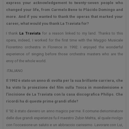
express your acknowledgement to twenty-seven people who
changed your life, from Carmelo Bene to Plácido Domingo and
more. And if you wanted to thank the operas that marked your
career, what would you thank La Traviata for?
I thank
La Traviata
for a reason linked to my land. Thanks to this
opera, indeed, I worked for the first time with the Maggio Musicale
Fiorentino orchestra in Florence in 1992. I enjoyed the wonderful
experience of singing before those orchestra masters who are the
envy of the whole world.
ITALIANO
Il 1992 è stato un anno di svolta per la sua brillante carriera, che
ha visto la proiezione del film sulla Tosca in mondovisione e
l’incisione de La Traviata con la casa discografica Philips. Che
ricordi ha di queste prime grandi sfide?
Il ‘92 è stato davvero un anno magico per me. Il comune denominatore
delle due grandi esperienze fu il maestro Zubin Mehta, al quale rivolgo
con l’occasione un saluto e un abbraccio carissimo. Lavorare con Lui,