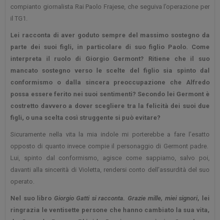
compianto giornalista Rai Paolo Frajese, che seguiva l’operazione per
il TG1.
Lei racconta di aver goduto sempre del massimo sostegno da
parte dei suoi figli, in particolare di suo figlio Paolo. Come
interpreta il ruolo di Giorgio Germont? Ritiene che il suo
mancato sostegno verso le scelte del figlio sia spinto dal
conformismo o dalla sincera preoccupazione che Alfredo
possa essere ferito nei suoi
sentimenti? Secondo lei Germont è
costretto davvero a dover scegliere tra la felicità dei suoi due
figli, o una scelta così struggente si può evitare?
Sicuramente nella vita la mia indole mi porterebbe a fare l’esatto
opposto di quanto invece compie il personaggio di Germont padre.
Lui, spinto dal conformismo, agisce come sappiamo, salvo poi,
davanti alla sincerità di Violetta, rendersi conto dell’assurdità del suo
operato.
Nel suo libro
Giorgio Gatti si racconta. Grazie mille, miei signori
, lei
ringrazia le ventisette persone che hanno cambiato la sua vita,