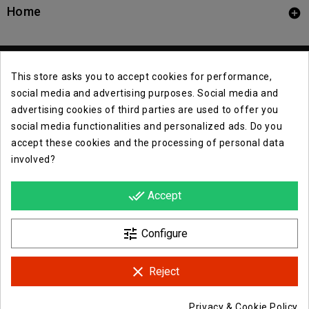
Home

This store asks you to accept cookies for performance,
social media and advertising purposes. Social media and
advertising cookies of third parties are used to offer you
social media functionalities and personalized ads. Do you
Contact Info

accept these cookies and the processing of personal data
involved?
Info

done_all
Accept
Opera E Lirica Events Agency

tune
Configure
clear
Reject
Facebook
Instagram
Privacy & Cookie Policy