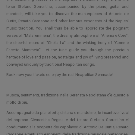
tenor Stefano Sorrentino, accompanied by the piano, guitar and
mandolin, will take you to discover the masterpieces of Antonio de
Curtis, Renato Carosone and other famous exponents of the Naples'
music tradition. You shall thus be able to appreciate the poignant
verses of “Malafemmena”, the dreamy atmosphere of “Anema e Core”,
the cheerful notes of “Chella Là” and the winking irony of “Comme
Facette Mammeta”. Let the tune guide you through the precious
heritage of love and passion, nostalgia and joy of living preserved and
conveyed uniquely by traditional Neapolitan songs.
Book now your tickets ed enjoy the real Neapolitan Serenade!
Musica, sentimenti, tradizione: nella Serenata Napoletana c’è questo e
molto di più.
Accompagnate da pianoforte, chitarra e mandolino, le incantevoli voci
del soprano Clementina Regina e del tenore Stefano Sorrentino vi
condurranno alla scoperta dei capolavori di Antonio De Curtis, Renato
Carosone e tanti altri esponenti della tradizione musicale partenopea.