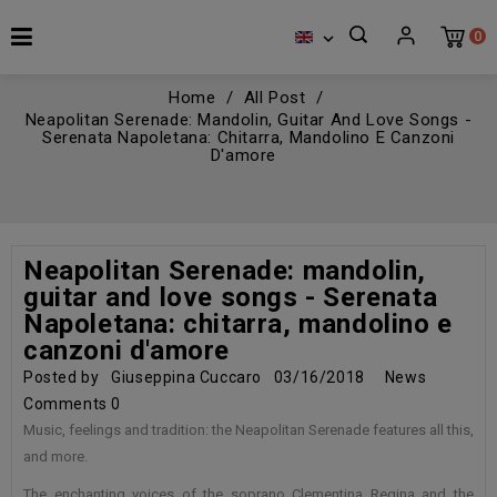
0

Home
All Post
Neapolitan Serenade: Mandolin, Guitar And Love Songs -
Serenata Napoletana: Chitarra, Mandolino E Canzoni
D'amore
Neapolitan Serenade: mandolin,
guitar and love songs - Serenata
Napoletana: chitarra, mandolino e
canzoni d'amore
Posted by
Giuseppina Cuccaro
03/16/2018
News
Comments
0
Music, feelings and tradition: the Neapolitan Serenade features all this,
and more.
The enchanting voices of the soprano Clementina Regina and the