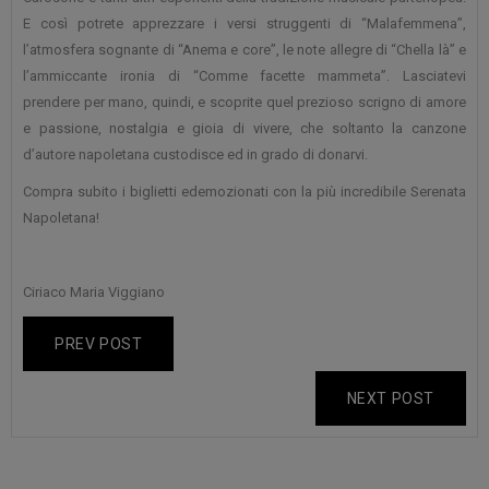
E così potrete apprezzare i versi struggenti di “Malafemmena”,
l’atmosfera sognante di “Anema e core”, le note allegre di “Chella là” e
l’ammiccante ironia di “Comme facette mammeta”. Lasciatevi
prendere per mano, quindi, e scoprite quel prezioso scrigno di amore
e passione, nostalgia e gioia di vivere, che soltanto la canzone
d’autore napoletana custodisce ed in grado di donarvi.
Compra subito i biglietti edemozionati con la più incredibile Serenata
Napoletana!
Ciriaco Maria Viggiano
PREV POST
NEXT POST