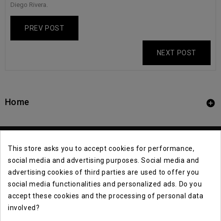
Diego Rivera.
PREV POST
NEXT POST
Home

This store asks you to accept cookies for performance,
social media and advertising purposes. Social media and
advertising cookies of third parties are used to offer you
social media functionalities and personalized ads. Do you
Contact Info

accept these cookies and the processing of personal data
involved?
Info
