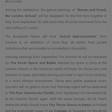
like to miss.
Among the exhibitions, the genius paintings of “
Bacon and Freud,
the London School
” will be displayed for the first time together in
Italy, from September 26, with more than 45 works borrowed from the
Tate Gallery of London.
The Bonaparte Palace will host “
Secret Impressionists
” from
October 6, an exhibition of more than 50 works from private
collections that are normally not accessible to the public.
Saturday evenings from September 7 to October 26 will be enlivened
by
The Great Opera and Ballet
directed by Opera e Lirica at the
Caravita Church, in the historical centre of Rome, for those who love
the best of opera and ballet dancing and want to see it from close by,
in a more intimate environment. Those who prefer classical music
concerts will be glad to know that Thursday nights will be dedicated
to
The Four Seasons by Vivaldi
, from September 5 to November 28,
at the Caravita Church again. With the same concept, the St. Paul’s
Within the Walls Church hosts
The Three Tenors in Rome
on Fridays
and the unabridged opera of
La Traviata
on Tuesdays for the whole