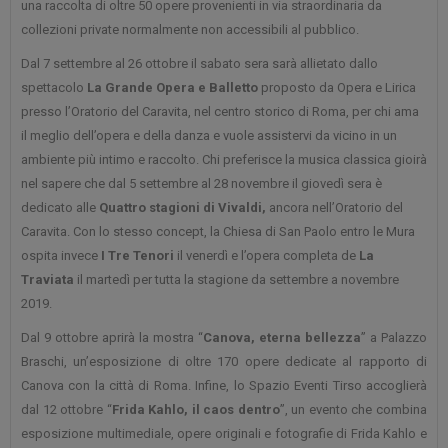
una raccolta di oltre 50 opere provenienti in via straordinaria da
collezioni private normalmente non accessibili al pubblico.
Dal 7 settembre al 26 ottobre il sabato sera sarà allietato dallo
spettacolo
La Grande Opera e Balletto
proposto da Opera e Lirica
presso l’Oratorio del Caravita, nel centro storico di Roma, per chi ama
il meglio dell’opera e della danza e vuole assistervi da vicino in un
ambiente più intimo e raccolto. Chi preferisce la musica classica gioirà
nel sapere che dal 5 settembre al 28 novembre il giovedì sera è
dedicato alle
Quattro stagioni di Vivaldi,
ancora nell’Oratorio del
Caravita. Con lo stesso concept, la Chiesa di San Paolo entro le Mura
ospita invece
I Tre Tenori
il venerdì e l’opera completa de
La
Traviata
il martedì per tutta la stagione da settembre a novembre
2019.
Dal 9 ottobre aprirà la mostra “
Canova, eterna bellezza
” a Palazzo
Braschi, un’esposizione di oltre 170 opere dedicate al rapporto di
Canova con la città di Roma. Infine, lo Spazio Eventi Tirso accoglierà
dal 12 ottobre “
Frida Kahlo, il caos dentro
”, un evento che combina
esposizione multimediale, opere originali e fotografie di Frida Kahlo e