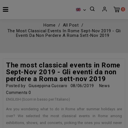
0

Home
All Post
The Most Classical Events In Rome Sept-Nov 2019 - Gli
Eventi Da Non Perdere A Roma Sett-Nov 2019
The most classical events in Rome
Sept-Nov 2019 - Gli eventi da non
perdere a Roma sett-nov 2019
Posted by
Giuseppina Cuccaro
08/06/2019
News
Comments
0
ENGLISH (Scorri in basso per l’italiano)
Are you wondering what to do in Rome after summer holidays are
over? We selected the most classical events in Rome among
exhibitions, shows, and concerts, picking the ones you would never