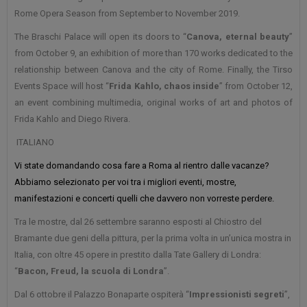
Rome Opera Season from September to November 2019.
The Braschi Palace will open its doors to “
Canova, eternal beauty
”
from October 9, an exhibition of more than 170 works dedicated to the
relationship between Canova and the city of Rome. Finally, the Tirso
Events Space will host “
Frida Kahlo, chaos inside
” from October 12,
an event combining multimedia, original works of art and photos of
Frida Kahlo and Diego Rivera.
ITALIANO
Vi state domandando cosa fare a Roma al rientro dalle vacanze?
Abbiamo selezionato per voi tra i migliori eventi, mostre,
manifestazioni e concerti quelli che davvero non vorreste perdere.
Tra le mostre, dal 26 settembre saranno esposti al Chiostro del
Bramante due geni della pittura, per la prima volta in un’unica mostra in
Italia, con oltre 45 opere in prestito dalla Tate Gallery di Londra:
“
Bacon, Freud, la scuola di Londra
”.
Dal 6 ottobre il Palazzo Bonaparte ospiterà “
Impressionisti segreti
”,