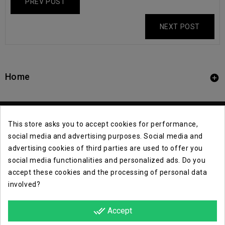
PREV POST
NEXT POST
Home

This store asks you to accept cookies for performance,
social media and advertising purposes. Social media and
advertising cookies of third parties are used to offer you
social media functionalities and personalized ads. Do you
Contact Info

accept these cookies and the processing of personal data
involved?
Info

done_all
Accept
Opera E Lirica Events Agency
