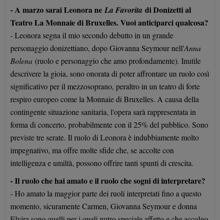
- A marzo sarai Leonora ne
di Donizetti al
La Favorita
Teatro La Monnaie di Bruxelles. Vuoi anticiparci qualcosa?
- Leonora segna il mio secondo debutto in un grande
personaggio donizettiano, dopo Giovanna Seymour nell'
Anna
Bolena
(ruolo e personaggio che amo profondamente). Inutile
descrivere la gioia, sono onorata di poter affrontare un ruolo così
significativo per il mezzosoprano, peraltro in un teatro di forte
respiro europeo come la Monnaie di Bruxelles. A causa della
contingente situazione sanitaria, l'opera sarà rappresentata in
forma di concerto, probabilmente con il 25% del pubblico. Sono
previste tre serate. Il ruolo di Leonora è indubbiamente molto
impegnativo, ma offre molte sfide che, se accolte con
intelligenza e umiltà, possono offrire tanti spunti di crescita.
- Il ruolo che hai amato e il ruolo che sogni di interpretare?
- Ho amato la maggior parte dei ruoli interpretati fino a questo
momento, sicuramente Carmen, Giovanna Seymour e donna
Elvira sono quelli per i quali nutro speciale affetto e che accolgo