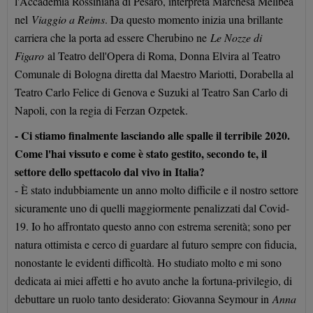
l'Accademia Rossiniana di Pesaro, interpreta Marchesa Melibea
nel
Viaggio a Reims
. Da questo momento inizia una brillante
carriera che la porta ad essere Cherubino ne
Le Nozze di
Figaro
al Teatro dell'Opera di Roma, Donna Elvira al Teatro
Comunale di Bologna diretta dal Maestro Mariotti, Dorabella al
Teatro Carlo Felice di Genova e Suzuki al Teatro San Carlo di
Napoli, con la regia di Ferzan Ozpetek.
- Ci stiamo finalmente lasciando alle spalle il terribile 2020.
Come l'hai vissuto e come è stato gestito, secondo te, il
settore dello spettacolo dal vivo in Italia?
- È stato indubbiamente un anno molto difficile e il nostro settore
sicuramente uno di quelli maggiormente penalizzati dal Covid-
19. Io ho affrontato questo anno con estrema serenità; sono per
natura ottimista e cerco di guardare al futuro sempre con fiducia,
nonostante le evidenti difficoltà. Ho studiato molto e mi sono
dedicata ai miei affetti e ho avuto anche la fortuna-privilegio, di
debuttare un ruolo tanto desiderato: Giovanna Seymour in
Anna