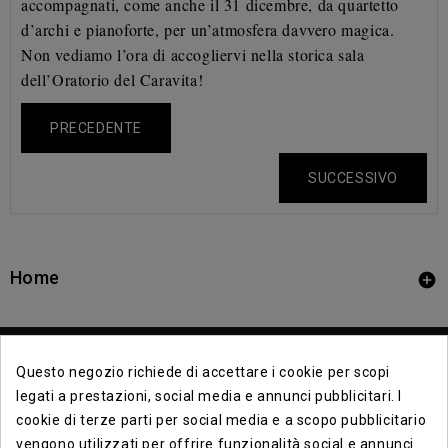
accompagnati, come anche il 31 dicembre, da quartetto
d’archi e pianoforte, per un’atmosfera davvero magica.
Non vediamo l’ora di accogliervi nella storica sala
dell’Oratorio del Caravita!
PRECEDENTE
SUCCESSIVO
Home

Questo negozio richiede di accettare i cookie per scopi
legati a prestazioni, social media e annunci pubblicitari. I
cookie di terze parti per social media e a scopo pubblicitario
vengono utilizzati per offrire funzionalità social e annunci