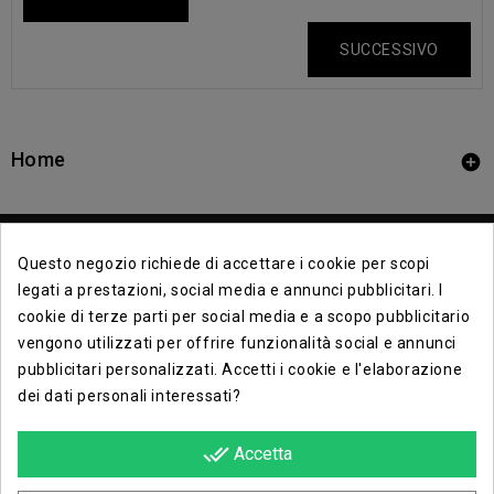
SUCCESSIVO
Home

Questo negozio richiede di accettare i cookie per scopi
legati a prestazioni, social media e annunci pubblicitari. I
cookie di terze parti per social media e a scopo pubblicitario
vengono utilizzati per offrire funzionalità social e annunci
Contact Info

pubblicitari personalizzati. Accetti i cookie e l'elaborazione
dei dati personali interessati?
Info

done_all
Accetta
Opera E Lirica Agenzia Di Eventi
