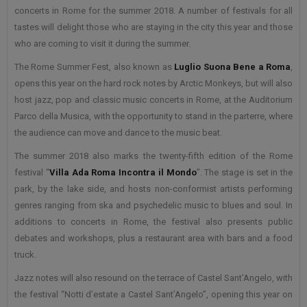
concerts in Rome for the summer 2018. A number of festivals for all
tastes will delight those who are staying in the city this year and those
who are coming to visit it during the summer.
The Rome Summer Fest, also known as
Luglio Suona Bene a Roma
,
opens this year on the hard rock notes by Arctic Monkeys, but will also
host jazz, pop and classic music concerts in Rome, at the Auditorium
Parco della Musica, with the opportunity to stand in the parterre, where
the audience can move and dance to the music beat.
The summer 2018 also marks the twenty-fifth edition of the Rome
festival “
Villa Ada Roma Incontra il Mondo
”. The stage is set in the
park, by the lake side, and hosts non-conformist artists performing
genres ranging from ska and psychedelic music to blues and soul. In
additions to concerts in Rome, the festival also presents public
debates and workshops, plus a restaurant area with bars and a food
truck.
Jazz notes will also resound on the terrace of Castel Sant’Angelo, with
the festival “Notti d’estate a Castel Sant’Angelo”, opening this year on