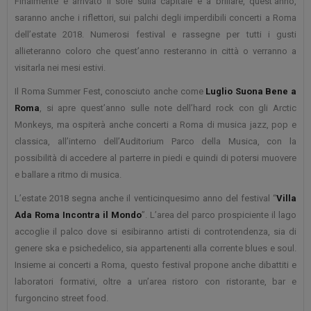
Finalmente è arrivato il sole sulla capitale e a brillare, quest’anno,
saranno anche i riflettori, sui palchi degli imperdibili concerti a Roma
dell’estate 2018. Numerosi festival e rassegne per tutti i gusti
allieteranno coloro che quest’anno resteranno in città o verranno a
visitarla nei mesi estivi.
Il Roma Summer Fest, conosciuto anche come
Luglio Suona Bene a
Roma
, si apre quest’anno sulle note dell’hard rock con gli Arctic
Monkeys, ma ospiterà anche concerti a Roma di musica jazz, pop e
classica, all’interno dell’Auditorium Parco della Musica, con la
possibilità di accedere al parterre in piedi e quindi di potersi muovere
e ballare a ritmo di musica.
L’estate 2018 segna anche il venticinquesimo anno del festival “
Villa
Ada Roma Incontra il Mondo
”. L’area del parco prospiciente il lago
accoglie il palco dove si esibiranno artisti di controtendenza, sia di
genere ska e psichedelico, sia appartenenti alla corrente blues e soul.
Insieme ai concerti a Roma, questo festival propone anche dibattiti e
laboratori formativi, oltre a un’area ristoro con ristorante, bar e
furgoncino street food.