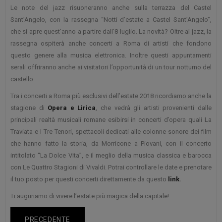
Le note del jazz risuoneranno anche sulla terrazza del Castel
Sant’Angelo, con la rassegna “Notti d’estate a Castel Sant’Angelo”,
che si apre quest’anno a partire dall’8 luglio. La novità? Oltre al jazz, la
rassegna ospiterà anche concerti a Roma di artisti che fondono
questo genere alla musica elettronica. Inoltre questi appuntamenti
serali offriranno anche ai visitatori l’opportunità di un tour notturno del
castello.
Tra i concerti a Roma più esclusivi dell’estate 2018 ricordiamo anche la
stagione di
Opera e Lirica
, che vedrà gli artisti provenienti dalle
principali realtà musicali romane esibirsi in concerti d’opera quali La
Traviata e I Tre Tenori, spettacoli dedicati alle colonne sonore dei film
che hanno fatto la storia, da Morricone a Piovani, con il concerto
intitolato “La Dolce Vita”, e il meglio della musica classica e barocca
con Le Quattro Stagioni di Vivaldi. Potrai controllare le date e prenotare
il tuo posto per questi concerti direttamente da questo
link
.
Ti auguriamo di vivere l’estate più magica della capitale!
PRECEDENTE