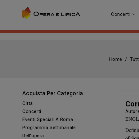
Concerti
Home
Tutt
Acquista Per Categoria
Cor
Città
Concerti
Auto
ENGLIS
Eventi Speciali A Roma
Programma Settimanale
Definin
Dell'opera
of Sor