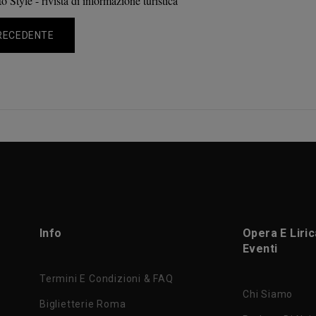
o Style - rivista di informazione turistica
RECEDENTE
Info
Opera E Liri
Eventi
Termini E Condizioni & FAQ
Chi Siamo
Biglietterie Roma