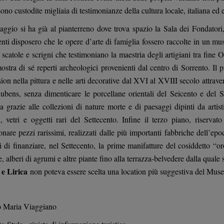
sono custodite migliaia di testimonianze della cultura locale, italiana ed
aggio si ha già al pianterreno dove trova spazio la Sala dei Fondator
nti disposero che le opere d’arte di famiglia fossero raccolte in un mus
 scatole e scrigni che testimoniano la maestria degli artigiani tra fine
ostra di sé reperti archeologici provenienti dal centro di Sorrento. Il p
on nella pittura e nelle arti decorative dal XVI al XVIII secolo attravers
ubens, senza dimenticare le porcellane orientali del Seicento e del S
a grazie alle collezioni di nature morte e di paesaggi dipinti da artis
i, vetri e oggetti rari del Settecento. Infine il terzo piano, riserv
onare pezzi rarissimi, realizzati dalle più importanti fabbriche dell’e
i di finanziare, nel Settecento, la prime manifatture del cosiddetto “o
, alberi di agrumi e altre piante fino alla terrazza-belvedere dalla quale
e Lirica
non poteva essere scelta una location più suggestiva del Muse
o Maria Viaggiano