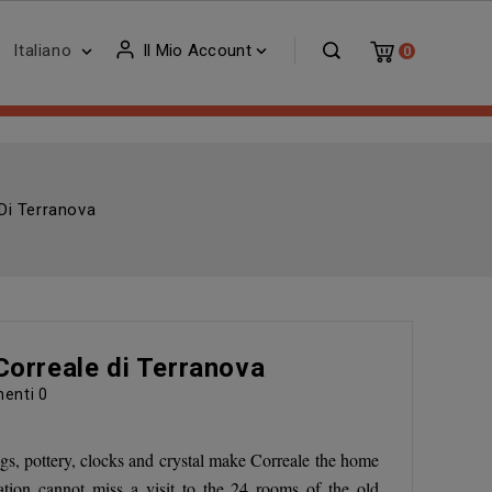
Italiano
Il Mio Account


0
Di Terranova
Correale di Terranova
enti
0
ings, pottery, clocks and crystal make Correale the home
ation cannot miss a visit to the 24 rooms of the old