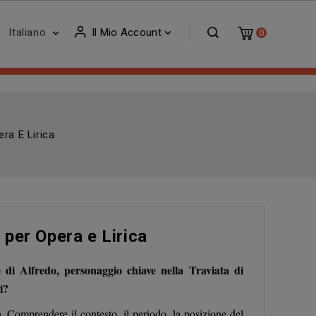
Italiano
Il Mio Account


0
ra E Lirica
 per Opera e Lirica
di Alfredo, personaggio chiave nella
Traviata di
i?
a. Comprendere il contesto, il periodo, la posizione del