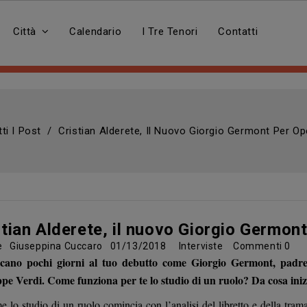
Città
Calendario
I Tre Tenori
Contatti
tti I Post
Cristian Alderete, Il Nuovo Giorgio Germont Per Ope
stian Alderete, il nuovo Giorgio Germont
re
Giuseppina Cuccaro
01/13/2018
Interviste
Commenti
0
ano pochi giorni al tuo debutto come Giorgio Germont, padre 
ppe Verdi
. Come funziona per te lo studio di un ruolo? Da cosa iniz
e lo studio di un ruolo comincia con l’analisi del libretto e della tram