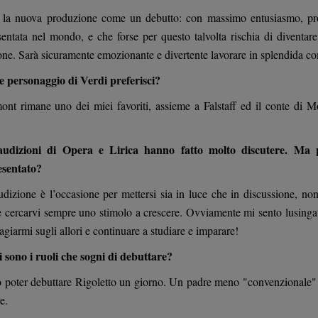
 la nuova produzione come un debutto: con massimo entusiasmo, profes
sentata nel mondo, e che forse per questo talvolta rischia di diventa
one. Sarà sicuramente emozionante e divertente lavorare in splendida c
 personaggio di Verdi preferisci?
ont rimane uno dei miei favoriti, assieme a Falstaff ed il conte di M
udizioni di Opera e Lirica hanno fatto molto discutere. Ma 
sentato?
udizione è l’occasione per mettersi sia in luce che in discussione, no
e cercarvi sempre uno stimolo a crescere. Ovviamente mi sento lusingato
giarmi sugli allori e continuare a studiare e imparare!
 sono i ruoli che sogni di debuttare?
o poter debuttare Rigoletto un giorno. Un padre meno "convenzionale"
e.