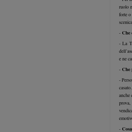
ruolo 
forte o
scenica
Che 
-
- La T
dell’a
e ne c
Che 
-
- Pers
casato
anche c
prova,
vendic
emotivo
Cosa
-