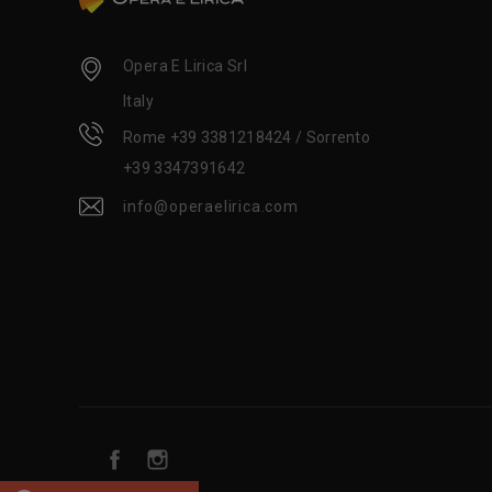
Opera E Lirica Srl
Italy
Rome +39 3381218424 / Sorrento
+39 3347391642
info@operaelirica.com
Facebook
Instagram