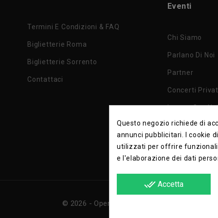
Eventi
Termini E Condizioni & FAQ
Chi Siamo
Biglietterie Roma
Parlano Di Noi
Biglietterie Sorrento
Partner
Contattaci
Concerti Privat
Lavora Con No
Questo negozio richiede di acce
Privacy Policy
annunci pubblicitari. I cookie 
utilizzati per offrire funzional
e l'elaborazione dei dati perso
done_all
Accetta
© 2026 - Opera e Lirica Srls