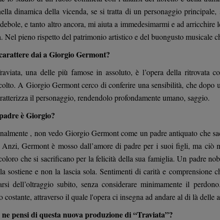
nella dinamica della vicenda, se si tratta di un personaggio principale
 debole, e tanto altro ancora, mi aiuta a immedesimarmi e ad arricchire le
. Nel pieno rispetto del patrimonio artistico e del buongusto musicale ch
carattere dai a Giorgio Germont?
raviata, una delle più famose in assoluto, è l’opera della ritrovata c
scolto. A Giorgio Germont cerco di conferire una sensibilità, che dopo 
aratterizza il personaggio, rendendolo profondamente umano, saggio.
padre è Giorgio?
onalmente , non vedo Giorgio Germont come un padre antiquato che sacrif
. Anzi, Germont è mosso dall’amore di padre per i suoi figli, ma ciò no
oloro che si sacrificano per la felicità della sua famiglia. Un padre nobi
 la sostiene e non la lascia sola. Sentimenti di carità e comprension
arsi dell’oltraggio subito, senza considerare minimamente il perdo
 costante, attraverso il quale l'opera ci insegna ad andare al di là delle
 ne pensi di questa nuova produzione di “Traviata”?