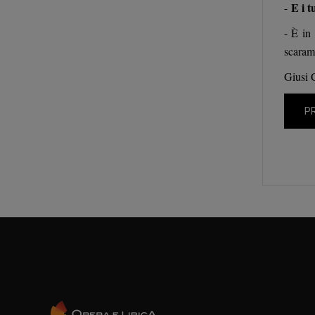
E i t
-
- È in
scaram
Giusi 
P