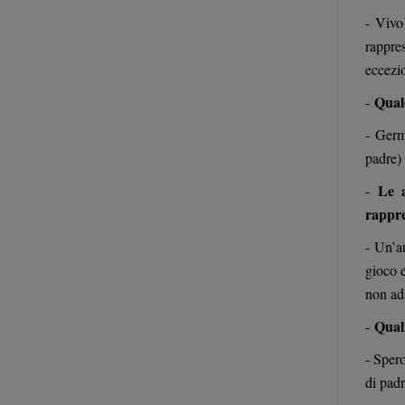
- Vivo
rappre
eccezi
Quale
-
- Germ
padre)
Le a
-
rappre
- Un’a
gioco 
non ada
Quali
-
- Sper
di padr