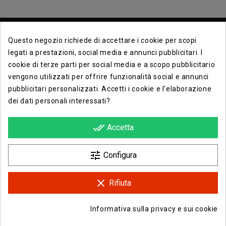
Questo negozio richiede di accettare i cookie per scopi
legati a prestazioni, social media e annunci pubblicitari. I
cookie di terze parti per social media e a scopo pubblicitario
vengono utilizzati per offrire funzionalità social e annunci
Contact Info

pubblicitari personalizzati. Accetti i cookie e l'elaborazione
dei dati personali interessati?
Info

done_all
Accetta
Opera E Lirica Agenzia Di Eventi

tune
Configura
clear
Rifiuta
Facebook
Instagram
Informativa sulla privacy e sui cookie
© 2026 - Opera e Lirica Srls
group_work
Consenso sui cookie