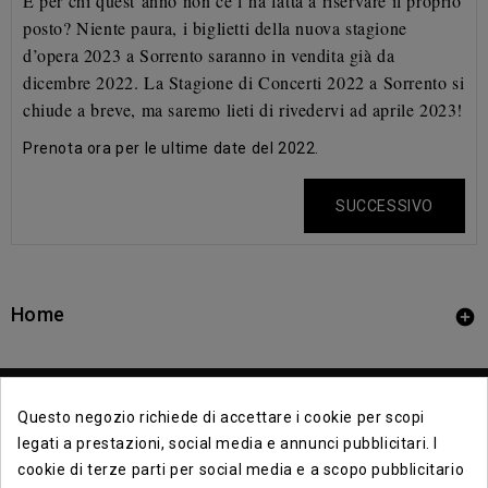
E per chi quest’anno non ce l’ha fatta a riservare il proprio
posto? Niente paura, i biglietti della nuova
stagione
d’opera 2023 a Sorrento saranno in vendita già da
dicembre 2022. La Stagione di Concerti 2022
a Sorrento si
chiude a breve, ma saremo lieti di rivedervi ad aprile 2023!
Prenota ora per le ultime date del 2022.
SUCCESSIVO
Home

Questo negozio richiede di accettare i cookie per scopi
legati a prestazioni, social media e annunci pubblicitari. I
cookie di terze parti per social media e a scopo pubblicitario