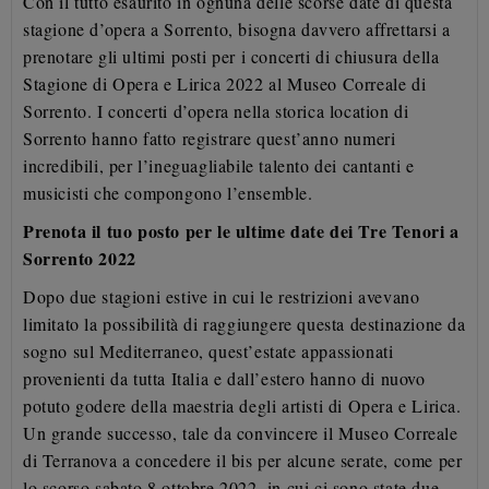
Con il tutto esaurito in ognuna delle scorse date di questa
stagione d’opera a Sorrento, bisogna davvero
affrettarsi a
prenotare gli ultimi posti per i concerti di chiusura della
Stagione di Opera e Lirica 2022 al
Museo Correale di
Sorrento. I concerti d’opera nella storica location di
Sorrento hanno fatto registrare
quest’anno numeri
incredibili, per l’ineguagliabile talento dei cantanti e
musicisti che compongono
l’ensemble.
Prenota il tuo posto per le ultime date dei Tre Tenori a
Sorrento 2022
Dopo due stagioni estive in cui le restrizioni avevano
limitato la possibilità di raggiungere questa
destinazione da
sogno sul Mediterraneo, quest’estate appassionati
provenienti da tutta Italia e
dall’estero hanno di nuovo
potuto godere della maestria degli artisti di Opera e Lirica.
Un grande
successo, tale da convincere il Museo Correale
di Terranova a concedere il bis per alcune serate, come per
lo scorso
sabato 8 ottobre 2022, in cui ci sono state due