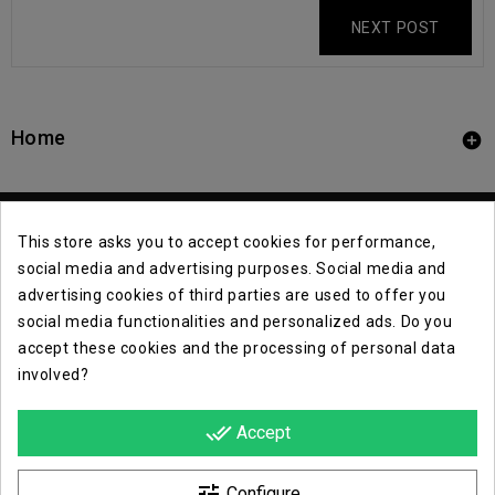
NEXT POST
Home

This store asks you to accept cookies for performance,
social media and advertising purposes. Social media and
advertising cookies of third parties are used to offer you
social media functionalities and personalized ads. Do you
Contact Info

accept these cookies and the processing of personal data
involved?
Info

done_all
Accept
Opera E Lirica Events Agency

tune
Configure