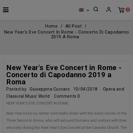
0

Home
All Post
New Year's Eve Concert In Rome - Concerto Di Capodanno
2019 A Roma
New Year's Eve Concert in Rome -
Concerto di Capodanno 2019 a
Roma
Posted by
Giuseppina Cuccaro
10/04/2018
Opera and
Classical Music World
Comments
0
NEW YEAR’S EVE CONCERT IN ROME
New Year’s Eve icy winter cold melts down with the warm voices of the
Three Tenors in Rome, who will astound Romans and visitors with their
virtuosity during the New Year’s Eve Concert at the Caravita Church. The