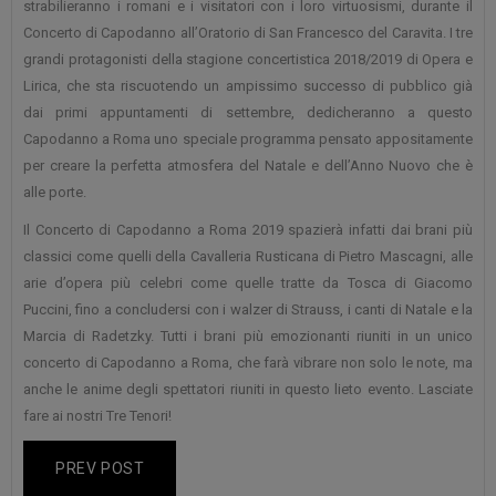
strabilieranno i romani e i visitatori con i loro virtuosismi, durante il
Concerto di Capodanno all’Oratorio di San Francesco del Caravita. I tre
grandi protagonisti della stagione concertistica 2018/2019 di Opera e
Lirica, che sta riscuotendo un ampissimo successo di pubblico già
dai primi appuntamenti di settembre, dedicheranno a questo
Capodanno a Roma uno speciale programma pensato appositamente
per creare la perfetta atmosfera del Natale e dell’Anno Nuovo che è
alle porte.
Il Concerto di Capodanno a Roma 2019 spazierà infatti dai brani più
classici come quelli della Cavalleria Rusticana di Pietro Mascagni, alle
arie d’opera più celebri come quelle tratte da Tosca di Giacomo
Puccini, fino a concludersi con i walzer di Strauss, i canti di Natale e la
Marcia di Radetzky. Tutti i brani più emozionanti riuniti in un unico
concerto di Capodanno a Roma, che farà vibrare non solo le note, ma
anche le anime degli spettatori riuniti in questo lieto evento. Lasciate
fare ai nostri Tre Tenori!
PREV POST