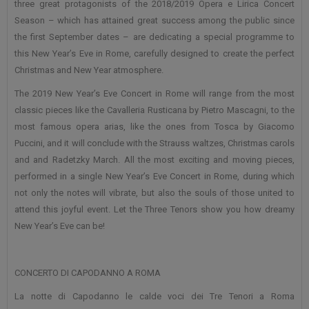
three great protagonists of the 2018/2019 Opera e Lirica Concert
Season – which has attained great success among the public since
the first September dates – are dedicating a special programme to
this New Year’s Eve in Rome, carefully designed to create the perfect
Christmas and New Year atmosphere.
The 2019 New Year’s Eve Concert in Rome will range from the most
classic pieces like the Cavalleria Rusticana by Pietro Mascagni, to the
most famous opera arias, like the ones from Tosca by Giacomo
Puccini, and it will conclude with the Strauss waltzes, Christmas carols
and and Radetzky March. All the most exciting and moving pieces,
performed in a single New Year’s Eve Concert in Rome, during which
not only the notes will vibrate, but also the souls of those united to
attend this joyful event. Let the Three Tenors show you how dreamy
New Year’s Eve can be!
CONCERTO DI CAPODANNO A ROMA
La notte di Capodanno le calde voci dei Tre Tenori a Roma