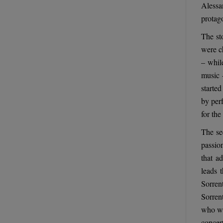
Alessa
protago
The st
were c
– whil
music 
started
by perf
for the
The se
passio
that a
leads 
Sorren
Sorren
who wa
concer