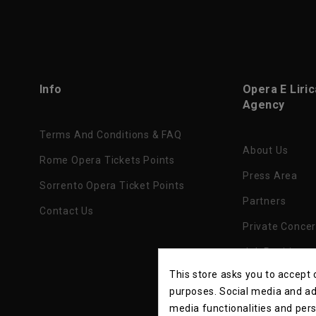
Info
Opera E Liri
Agency
Terms And Conditions & FAQ
About Us
Rome Opera Tickets Points
Press Area
Sorrento Opera Ticket Points
Partners
Contact Us
Private Concer
Job Position
This store asks you to accept
Privacy Policy
purposes. Social media and adv
media functionalities and per