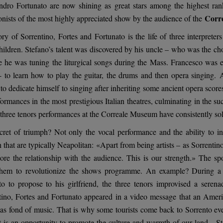
ndro Fortunato are now shining as great stars among the highest rank 
Corr
nists of the most highly appreciated show by the audience of the
ory of Sorrentino, Fortes and Fortunato is the life of three interprete
hildren. Stefano’s talent was discovered by his uncle – who was the ch
e he was tuning the liturgical songs during the Mass. Francesco was
- to learn how to play the guitar, the drums and then opera singing. 
 to dedicate himself to singing after inheriting some ancient opera scores
ormances in the most prestigious Italian theatres, culminating in the s
 three tenors performances at the Correale Museum have consistently sol
cret of triumph? Not only the vocal performance and the ability to inv
n that are typically Neapolitan: «Apart from being artists – as Sorrent
dore the relationship with the audience. This is our strength.» The s
them to revolutionize the shows programme. An example? During a
to to propose to his girlfriend, the three tenors improvised a sere
tino, Fortes and Fortunato appeared in a video message that an Ameri
s fond of music. That is why some tourists come back to Sorrento ever
t is an opportunity to promote the culture and warmth of our land - 