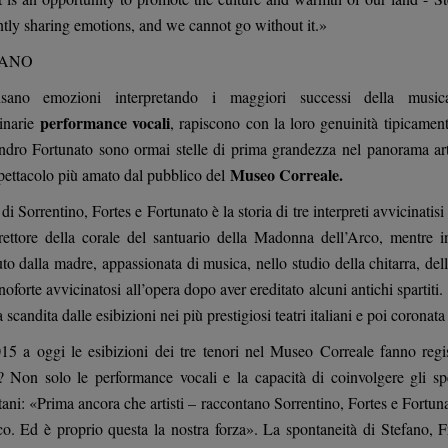
ntly sharing emotions, and we cannot go without it.»
IANO
nsano emozioni interpretando i maggiori successi della music
performance vocali
inarie
, rapiscono con la loro genuinità tipicamen
ndro Fortunato sono ormai stelle di prima grandezza nel panorama artist
Museo Correale.
pettacolo più amato dal pubblico del
di Sorrentino, Fortes e Fortunato è la storia di tre interpreti avvicinatis
irettore della corale del santuario della Madonna dell’Arco, mentre i
to dalla madre, appassionata di musica, nello studio della chitarra, dell
noforte avvicinatosi all’opera dopo aver ereditato alcuni antichi spartiti.
a scandita dalle esibizioni nei più prestigiosi teatri italiani e poi coron
15 a oggi le esibizioni dei tre tenori nel Museo Correale fanno registr
o? Non solo le performance vocali e la capacità di coinvolgere gli spet
ani: «Prima ancora che artisti – raccontano Sorrentino, Fortes e Fortun
co. Ed è proprio questa la nostra forza». La spontaneità di Stefano, F