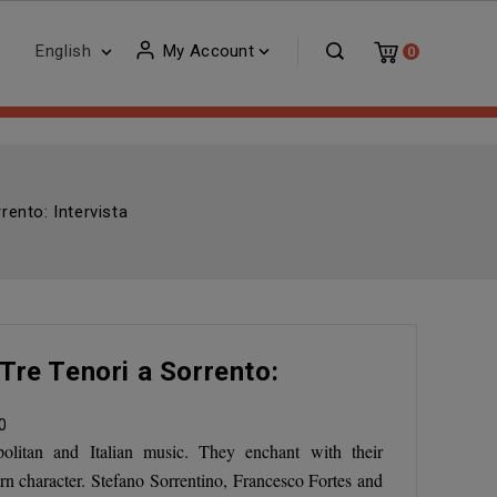
English
My Account


0
rento: Intervista
 Tre Tenori a Sorrento:
0
politan and Italian music. They enchant with their
rn character. Stefano Sorrentino, Francesco Fortes and