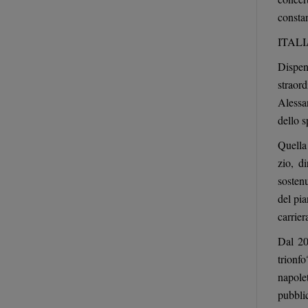
consta
ITAL
Dispe
straord
Alessa
dello s
Quella 
zio, d
sostenu
del pia
carrier
Dal 20
trionf
napolet
pubbli