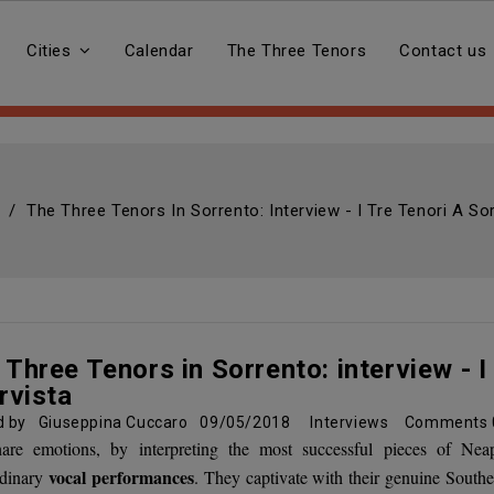
Cities
Calendar
The Three Tenors
Contact us
The Three Tenors In Sorrento: Interview - I Tre Tenori A Sor
 Three Tenors in Sorrento: interview - I
rvista
d by
Giuseppina Cuccaro
09/05/2018
Interviews
Comments
are emotions, by interpreting the most successful pieces of Nea
vocal performances
rdinary
. They captivate with their genuine Southe