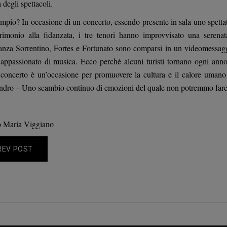
a degli spettacoli.
mpio? In occasione di un concerto, essendo presente in sala uno spettat
rimonio alla fidanzata, i tre tenori hanno improvvisato una seren
tanza Sorrentino, Fortes e Fortunato sono comparsi in un videomessaggi
 appassionato di musica. Ecco perché alcuni turisti tornano ogni anno a
concerto è un’occasione per promuovere la cultura e il calore umano 
ndro – Uno scambio continuo di emozioni del quale non potremmo far
o Maria Viggiano
REV POST