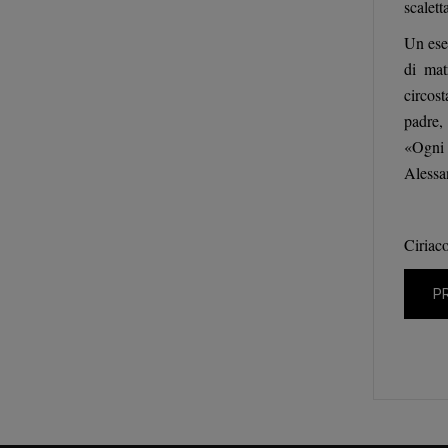
scalett
Un ese
di mat
circos
padre,
«Ogni 
Alessa
Ciriac
P