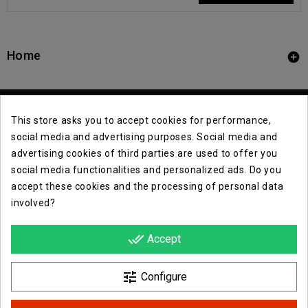
Home

This store asks you to accept cookies for performance,
social media and advertising purposes. Social media and
advertising cookies of third parties are used to offer you
social media functionalities and personalized ads. Do you
Contact Info

accept these cookies and the processing of personal data
involved?
Info

done_all
Accept
Opera E Lirica Events Agency

tune
Configure