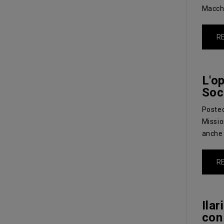
Macchi
R
L'op
Soc
Poste
Missio
anche 
R
Ila
con