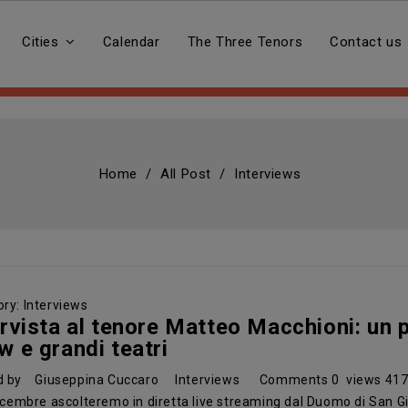
Cities
Calendar
The Three Tenors
Contact us
Home
All Post
Interviews
ry:
Interviews
ervista al tenore Matteo Macchioni: un p
w e grandi teatri
d by
Giuseppina Cuccaro
Interviews
Comments
0
views
41
dicembre ascolteremo in diretta live streaming dal Duomo di San Gi