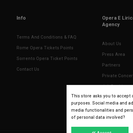
Info
Opera E Liri
Agency
Terms And Conditions & FAQ
About Us
Rome Opera Tickets Points
Press Area
Sorrento Opera Ticket Points
Partners
Contact Us
Private Concer
Job Position
This store asks you to accept
Privacy Policy
purposes. Social media and adv
media functionalities and per
of personal data involved?