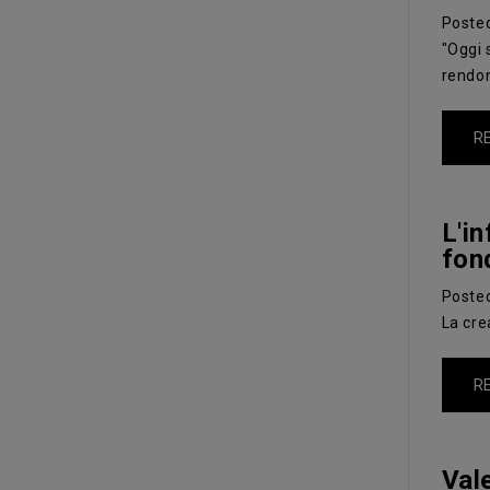
Poste
"Oggi 
rendon
R
L'i
fon
Poste
La cre
R
Vale