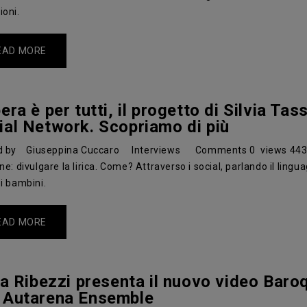
oni.
EAD MORE
era è per tutti, il progetto di Silvia Ta
ial Network. Scopriamo di più
d by
Giuseppina Cuccaro
Interviews
Comments
0
views
44
ne: divulgare la lirica. Come? Attraverso i social, parlando il lingua
i bambini.
EAD MORE
ria Ribezzi presenta il nuovo video Baro
 Autarena Ensemble