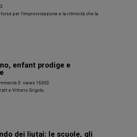
93
orse per l’improvvisazione e la ritmicità che la
ino, enfant prodige e
fe
mments
0
views
15002
tt e Vittorio Grigolo,
o dei liutai: le scuole, gli