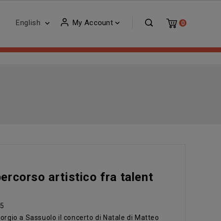
English
My Account


0
ercorso artistico fra talent
75
orgio a Sassuolo il concerto di Natale di Matteo