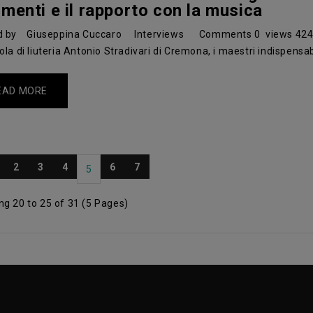
umenti e il rapporto con la musica
d by
Giuseppina Cuccaro
Interviews
Comments
0
views
42
ola di liuteria Antonio Stradivari di Cremona, i maestri indispensabi
EAD MORE
2
3
4
6
7
5
g 20 to 25 of 31 (5 Pages)