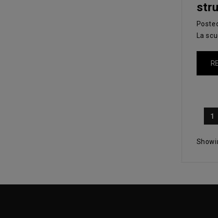
str
Poste
La scu
R
1
Showin