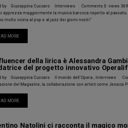
d by
Giuseppina Cuccaro
Interviews
Comments
0
views
36
si apprezza maggiormente la musica barocca rispetto al passato, f
o molto vicina al pop e al jazz dei giorni nostri"
EAD MORE
nfluencer della lirica è Alessandra Gamb
datrice del progetto innovativo Operali
d by
Giuseppina Cuccaro
Il mondo dell'Opera
,
Interviews
Co
azione del Magazine, la collaborazione con artisti come Jessica Pra
EAD MORE
ntino Natolini ci racconta il magico mond