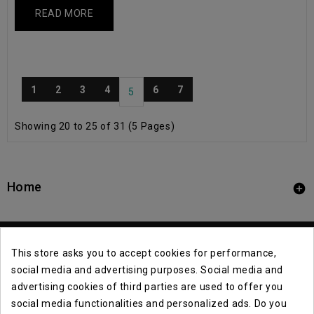
READ MORE
1
2
3
4
6
7
5
Showing 20 to 25 of 31 (5 Pages)
Home

This store asks you to accept cookies for performance,
social media and advertising purposes. Social media and
advertising cookies of third parties are used to offer you
social media functionalities and personalized ads. Do you