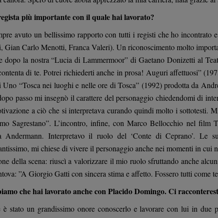
 regista più importante con il quale hai lavorato?
re avuto un bellissimo rapporto con tutti i registi che ho incontrato e
i, Gian Carlo Menotti, Franca Valeri). Un riconoscimento molto importan
e dopo la nostra “Lucia di Lammermoor” di Gaetano Donizetti al Tea
ontenta di te. Potrei richiederti anche in prosa! Auguri affettuosi” (1
i Uno “Tosca nei luoghi e nelle ore di Tosca” (1992) prodotta da Andr
dopo passo mi insegnò il carattere del personaggio chiedendomi di inte
ivazione a ciò che si interpretava curando quindi molto i sottotesti. Mi
simo Sagrestano”. L’incontro, infine, con Marco Bellocchio nel fil
 Andermann. Interpretavo il ruolo del ‘Conte di Ceprano’. Le s
ntissimo, mi chiese di vivere il personaggio anche nei momenti in cui n
one della scena: riuscì a valorizzare il mio ruolo sfruttando anche alcun
ova: ”A Giorgio Gatti con sincera stima e affetto. Fossero tutti come te i
iamo che hai lavorato anche con Placido Domingo. Ci racconteresti
 è stato un grandissimo onore conoscerlo e lavorare con lui in due 