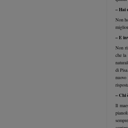
– Hai 
Non ho 
miglior
– E in
Non ri
che la
natural
di Pisa
nuovo 
rispo
– Chi 
Il mae
pianofo
sempre
carrier