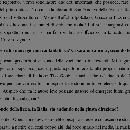
e Rigoletto. Vorrei sottolineare due doti importanti che possiede, rare
del primo atto di Tosca nella chiesa di Sant’Andrea della Valle a Ro
to dal sottoscritto con Mauro Buffoli (Spoletta) e Giacomo Prestia (
i dalla direzione; insieme ci divertivamo molto! Lui volle integrarsi c
e soprattutto non ci ha mai fatto sentire la differenza tra le nostre r
. Un vero signore.
 vedi i nuovi giovani cantanti lirici? Ci saranno ancora, secondo t
giovani generazioni ci sono delle voci molto interessanti. Mi augu
ligenza di saper scegliere il giusto repertorio adatto alla propria natur
e di avvicinare il baritono Tito Gobbi, cantai anche nel duetto de
eva per fare carriera lui mi rispose facendomi un lungo elenco di qua
Auspico che tra le nuove leve possano nascere ed emergere futuri gra
e tutto di guadagnato!
ondo della lirica, in Italia, sta andando nella giusta direzione?
do dell’Opera a mio avviso avrebbe bisogno di essere conosciuto e stud
parati, a partire dai costi troppo alti, dal poco spazio nei media, la musi