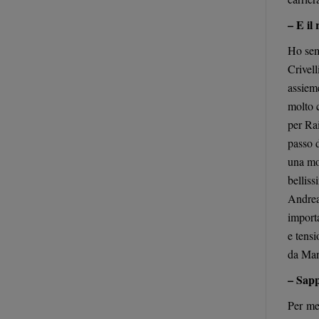
– E il
Ho semp
Crivell
assiem
molto c
per Ra
passo 
una mot
bellis
Andrea
importa
e tensi
da Mant
– Sapp
Per me