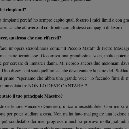
dei rimpianti?
rimpianti perché ho sempre capito quali fossero i miei limiti e con gra
are…anche attraverso il confronto con gli stessi compagni di lavoro
vece, qualcosa che non rifaresti?
farei un’opera straordinaria come “Il Piccolo Marat” di Pietro Mascagni
 mia parte terminasse. Occorreva una grandissima voce, molto potente,
e per cercare di limitare i danni. Mi ricordo ancora due melomani davan
. Uno disse: “chi sarà quell’artista che deve cantare la parte del ‘Soldato
il primo: “speriamo che abbia una grande voce” io facendo finta di n
sta immediata fu: NON LO DEVE CANTARE !!
è stato il tuo principale Maestro?
stro e tenore Vincenzo Guerrieri, unico e insostituibile. Con me si 
rte per poter studiare a casa. Non mi ha fatto mai pagare una lezione d
 più soddisfatto dei miei progressi e anch’io provavo molta gratitudi
a canora. Spero di cuore abbia apprezzato la mia carriera, nata grazie ai