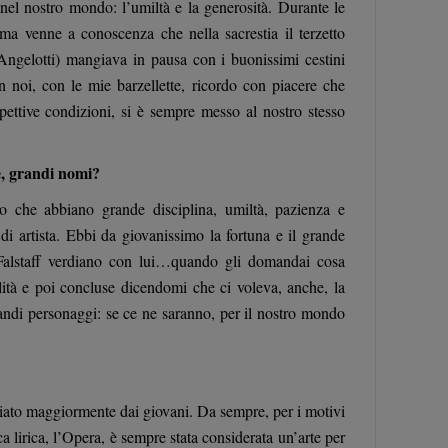
 nel nostro mondo: l’umiltà e la generosità. Durante le
ma venne a conoscenza che nella sacrestia il terzetto
Angelotti) mangiava in pausa con i buonissimi cestini
on noi, con le mie barzellette, ricordo con piacere che
ispettive condizioni, si è sempre messo al nostro stesso
e, grandi nomi?
ro che abbiano grande disciplina, umiltà, pazienza e
a di artista. Ebbi da giovanissimo la fortuna e il grande
l Falstaff verdiano con lui…quando gli domandai cosa
lità e poi concluse dicendomi che ci voleva, anche, la
ndi personaggi: se ce ne saranno, per il nostro mondo
iato maggiormente dai giovani. Da sempre, per i motivi
ca lirica, l’Opera, è sempre stata considerata un’arte per