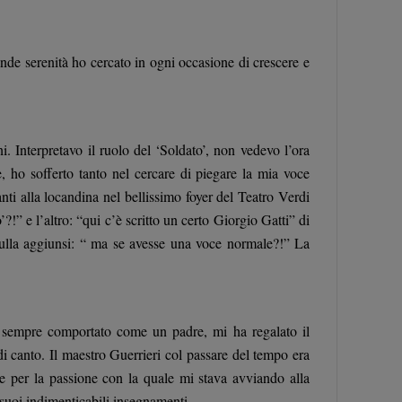
nde serenità ho cercato in ogni occasione di crescere e
. Interpretavo il ruolo del ‘Soldato’, non vedevo l’ora
 ho sofferto tanto nel cercare di piegare la mia voce
ti alla locandina nel bellissimo foyer del Teatro Verdi
’?!” e l’altro: “qui c’è scritto un certo Giorgio Gatti” di
ulla aggiunsi: “ ma se avesse una voce normale?!” La
è sempre comportato come un padre, mi ha regalato il
i canto. Il maestro Guerrieri col passare del tempo era
ne per la passione con la quale mi stava avviando alla
 suoi indimenticabili insegnamenti.