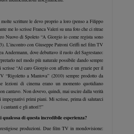
 molte scritture le devo proprio a loro (penso a Filippo
te me lo scrisse Franca Valeri su una foto che ci ritrae
tro Nuovo di Spoleto “A Giorgio io come regista sono
973). L’incontro con Giuseppe Patroni Griffi nel film TV
ea Andermann, dove debuttavo il ruolo del Sagrestano:
rpretarlo nel modo più naturale possibile dando sempre
 scrisse “Al caro Giorgio con affetto e un grazie per il
m TV “Rigoletto a Mantova” (2010) sempre prodotto da
ue lezioni di cinema erano un momento quotidiano
on cantavo. Non dovevo, quindi, mai uscire dalla verità
i impegnativi primi piani. Mi scrisse, prima di salutarci
 cantanti e gli attori!!”
 qualcosa di questa incredibile esperienza?
prestigiose produzioni. Due film TV in mondovisione: