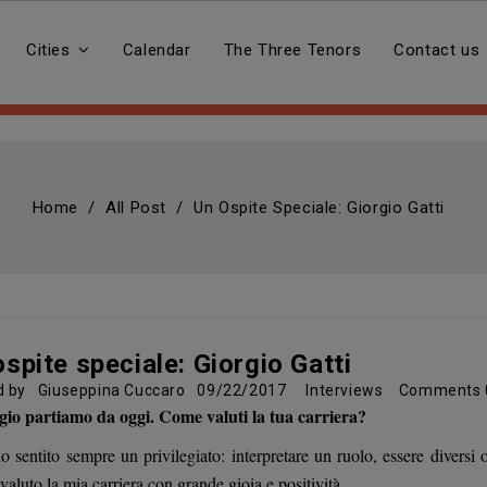
Cities
Calendar
The Three Tenors
Contact us
Home
All Post
Un Ospite Speciale: Giorgio Gatti
ospite speciale: Giorgio Gatti
d by
Giuseppina Cuccaro
09/22/2017
Interviews
Comments
gio partiamo da oggi. Come valuti la tua carriera?
o sentito sempre un privilegiato: interpretare un ruolo, essere diversi
valuto la mia carriera con grande gioia e positività.