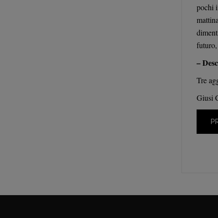
pochi i
mattin
dimenti
futuro,
– Desc
Tre agg
Giusi 
P