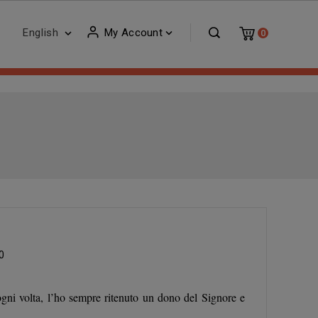
English
My Account


0
0
 ogni volta, l’ho sempre ritenuto un dono del Signore e