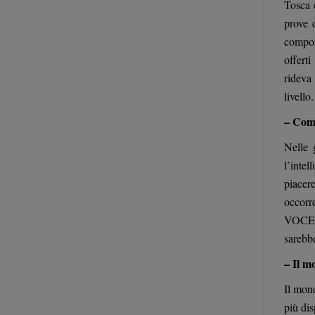
Tosca 
prove 
compos
offert
rideva 
livello
– Come
Nelle 
l’intel
piacer
occorr
VOCE! 
sarebb
– Il m
Il mon
più dis