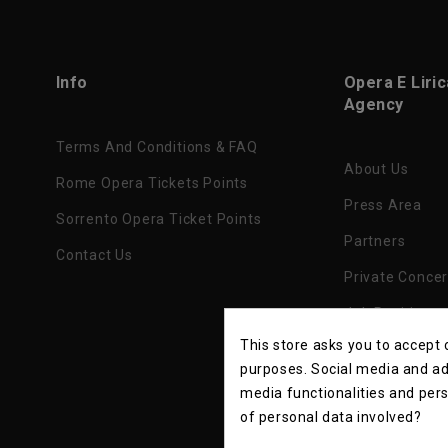
Info
Opera E Liri
Agency
Terms And Conditions & FAQ
About Us
Rome Opera Tickets Points
Press Area
Sorrento Opera Ticket Points
Partners
Contact Us
Private Concer
Job Position
This store asks you to accept
Privacy Policy
purposes. Social media and adv
media functionalities and per
of personal data involved?