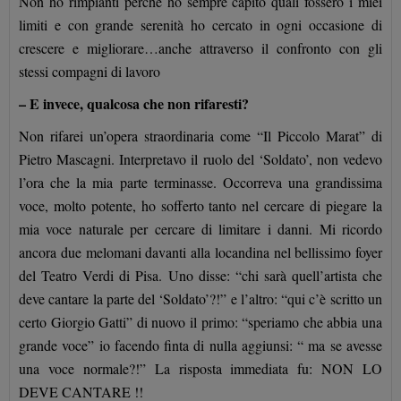
Non ho rimpianti perché ho sempre capito quali fossero i miei
limiti e con grande serenità ho cercato in ogni occasione di
crescere e migliorare…anche attraverso il confronto con gli
stessi compagni di lavoro
– E invece, qualcosa che non rifaresti?
Non rifarei un’opera straordinaria come “Il Piccolo Marat” di
Pietro Mascagni. Interpretavo il ruolo del ‘Soldato’, non vedevo
l’ora che la mia parte terminasse. Occorreva una grandissima
voce, molto potente, ho sofferto tanto nel cercare di piegare la
mia voce naturale per cercare di limitare i danni. Mi ricordo
ancora due melomani davanti alla locandina nel bellissimo foyer
del Teatro Verdi di Pisa. Uno disse: “chi sarà quell’artista che
deve cantare la parte del ‘Soldato’?!” e l’altro: “qui c’è scritto un
certo Giorgio Gatti” di nuovo il primo: “speriamo che abbia una
grande voce” io facendo finta di nulla aggiunsi: “ ma se avesse
una voce normale?!” La risposta immediata fu: NON LO
DEVE CANTARE !!