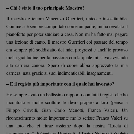
– Chi è stato il tuo principale Maestro?
Il maestro e tenore Vincenzo Guerrieri, unico e insostituibile.
Con me si è sempre comportato come un padre, mi ha regalato il
pianoforte per poter studiare a casa. Non mi ha fatto mai pagare
una lezione di canto. Il maestro Guerrieri col passare del tempo
era sempre più soddisfatto dei miei progressi e anch’io provavo
molta gratitudine per la passione con la quale mi stava avviando
alla carriera canora. Spero di cuore abbia apprezzato la mia
carriera, nata grazie ai suoi indimenticabili insegnamenti.
– E il regista più importante con il quale hai lavorato?
Ho sempre avuto un bellissimo rapporto con tutti i registi che ho
incontrato e molte scritture le devo proprio a loro (penso a
Filippo Crivelli, Gian Carlo Menotti, Franca Valeri). Un
riconoscimento molto importante me lo scrisse Franca Valeri su
una foto che ci ritrae assieme dopo la nostra “Lucia di
Lammermoor” di Gaetano Donizetti al Teatro Nuovo di Spoleto