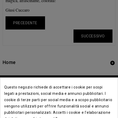
magica, affascinante, colorata!
Giusi Cuccaro
PRECEDENTE
SUCCESSIVO
Home

Questo negozio richiede di accettare i cookie per scopi
legati a prestazioni, social media e annunci pubblicitari. I
cookie di terze parti per social media e a scopo pubblicitario
vengono utilizzati per offrire funzionalità social e annunci
Contact Info

pubblicitari personalizzati. Accetti i cookie e l'elaborazione