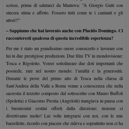
scrisse, prima di salutarci da Mantova: ”A Giorgio Gatti con
sincera stima e affetto. Fossero tutti come te i cantanti e gli
attori!!”
– Sappiamo che hai lavorato anche con Placido Domingo. Ci
racconteresti qualcosa di questa incredibile esperienza?
Per me è stato un grandissimo onore conoscerlo e lavorare con
lui in due prestigiose produzioni. Due film TV in mondovisione:
Tosca e Rigoletto. Vorrei sottolineare due doti importanti che
possiede, rare nel nostro mondo: l’umiltà e la generosità.
Durante le prove del primo atto di Tosca nella chiesa di
Sant’Andrea della Valle a Roma venne a conoscenza che nella
sacrestia il terzetto composto dal sottoscritto con Mauro Buffoli
(Spoletta) e Giacomo Prestia (Angelotti) mangiava in pausa con
i buonissimi cestini offerti dalla direzione; insieme ci
divertivamo molto! Lui volle integrarsi con noi, con le mie
barzellette, ricordo con piacere che rideva e soprattutto non ci ha