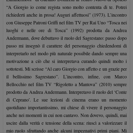
“A Giorgio io come regista sono molto contenta di te. Potrei
richiederti anche in prosa! Auguri affettuosi” (1973). L’incontro
con Giuseppe Patroni Griffi nel film TV per Rai Uno “Tosca nei
luoghi e nelle ore di Tosca” (1992) prodotta da Andrea
Andermann, dove debuttavo il ruolo del Sagrestano: passo dopo
passo mi insegnò il carattere del personaggio chiedendomi di
interpretarlo nel modo più naturale possibile dando sempre una
motivazione a ciò che si interpretava curando quindi molto i
sottotesti. Mi scrisse “Al caro Giorgio con affetto e un grazie per
il bellissimo Sagrestano”. L’incontro, infine, con Marco
Bellocchio nel film TV “Rigoletto a Mantova” (2010) sempre
prodotto da Andrea Andermann. Interpretavo il ruolo del ‘Conte
di Ceprano’. Le sue lezioni di cinema erano un momento
quotidiano importantissimo, mi chiese di vivere il personaggio
anche nei momenti in cui non cantavo. Non dovevo, quindi, mai
uscire dalla verità e tensione della scena: riuscì a valorizzare il
mio ruolo sfruttando anche alcuni impegnativi primi piani. Mi