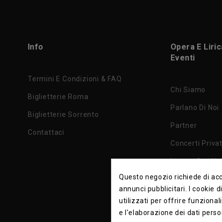
Info
Opera E Liri
Eventi
Termini E Condizioni & FAQ
Chi Siamo
Biglietterie Roma
Parlano Di Noi
Biglietterie Sorrento
Partner
Contattaci
Concerti Privat
Lavora Con No
Questo negozio richiede di acce
Privacy Policy
annunci pubblicitari. I cookie 
utilizzati per offrire funzional
e l'elaborazione dei dati perso