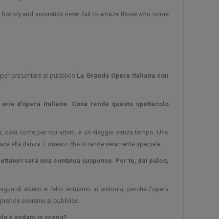
. Its history and acoustics never fail to amaze those who come
 per presentare al pubblico
La Grande Opera Italiana con
 arie d'opera italiane. Cosa rende questo spettacolo
ri, così come per noi artisti, è un viaggio senza tempo. Uno
nisce alla danza. È questo che lo rende veramente speciale.
ettatori sarà una continua suspense. Per te, dal palco,
uardi attenti e felici entriamo in sintonia, perché l'opera
intraprende assieme al pubblico.
colo è andato in scena?