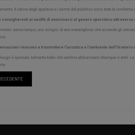
smante. Il calore degli applausi e i sorrisi del pubblico sono stati la conferma
consiglieresti ai neofiti di avvicinarsi al genere operistico attraverso
mento senza tempo, uno scrigno di arie meravigliose che accende gli entusi
rica.
ensazioni riescono a trasmettere l'acustica e l'ambiente dell'Oratorio d
luogo è speciale, talmente bello che sembra abbracciare chiunque vi entri. La
nte.
RECEDENTE