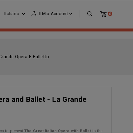
Italiano
Il Mio Account


0
Grande Opera E Balletto
ra and Ballet - La Grande
ica to present
The Great Italian Opera with Ballet
to the