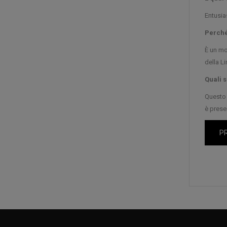
Entusia
Perché 
È un mo
della Li
Quali s
Questo 
è prese
P