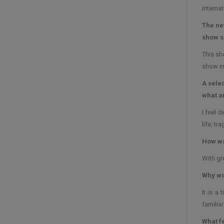
interna
The ne
show s
This sh
show in
A sele
what a
I feel 
life, t
How wa
With gr
Why wo
It is a
familia
What f