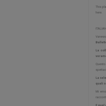
This pl
here.
ITALIA
Vanessa
Ballett
La col
verame
Questo 
spettac
La sel
quali s
Mi emoz
racconta
E
qual 