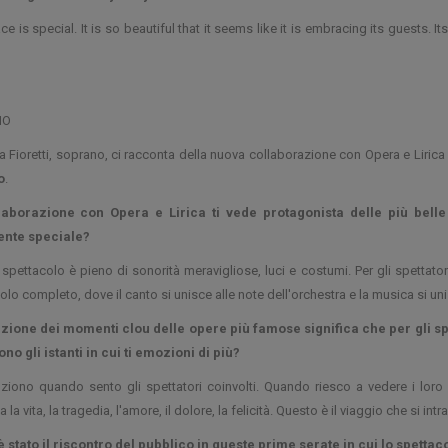
ace is special. It is so beautiful that it seems like it is embracing its guests
NO
 Fioretti, soprano, ci racconta della nuova collaborazione con Opera e Lirica
o
.
laborazione con Opera e Lirica ti vede protagonista delle più belle
nte speciale?
spettacolo è pieno di sonorità meravigliose, luci e costumi. Per gli spettato
olo completo, dove il canto si unisce alle note dell'orchestra e la musica si u
ezione dei momenti clou delle opere più famose significa che per gli sp
ono gli istanti in cui ti emozioni di più?
iono quando sento gli spettatori coinvolti. Quando riesco a vedere i loro sg
 la vita, la tragedia, l'amore, il dolore, la felicità. Questo è il viaggio che si 
è stato il riscontro del pubblico in queste prime serate in cui lo spetta