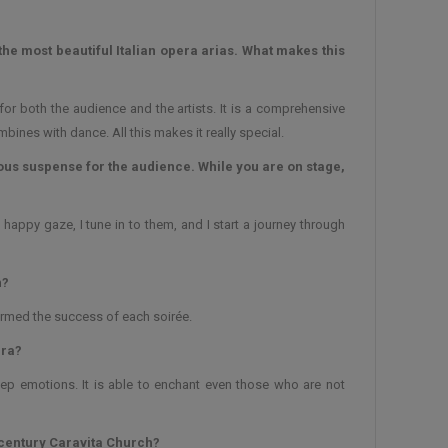
the most beautiful Italian opera arias. What makes this
for both the audience and the artists. It is a comprehensive
ines with dance. All this makes it really special.
us suspense for the audience. While you are on stage,
appy gaze, I tune in to them, and I start a journey through
n?
rmed the success of each soirée.
era?
eep emotions. It is able to enchant even those who are not
-century Caravita Church?