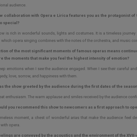
tional audience.
w collaboration with Opera e Lirica features you as the protagonist of 
o special?
ow is rich in wonderful sounds, lights and costumes. It is a timeless journey 
 which opera singing combines with the notes of the orchestra, and music comb
ction of the most significant moments of famous operas means continuo
re the moments that make you feel the highest intensity of emotion?
deep emotions when I see the audience engaged. When I see their careful and h
ragedy, love, sorrow, and happiness with them.
s the show greeted by the audience during the first dates of the seaso
eat enthusiasm. The warm applause and smiles received by the audience confi
uld you recommend this show to newcomers as a first approach to op
 timeless moment, a chest of wonderful arias that make the audience feel d
r with opera.
eelings are conveyed by the acoustics and the environment of the XVII