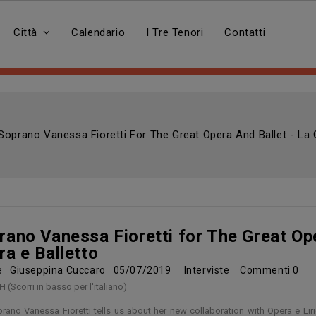
Città
Calendario
I Tre Tenori
Contatti
Soprano Vanessa Fioretti For The Great Opera And Ballet - La 
rano Vanessa Fioretti for The Great Ope
ra e Balletto
re
Giuseppina Cuccaro
05/07/2019
Interviste
Commenti
0
 (Scorri in basso per l'italiano)
rano Vanessa Fioretti tells us about her new collaboration with Opera e Lir