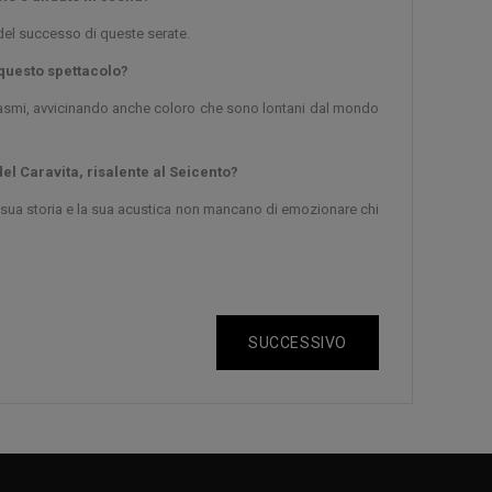
 del successo di queste serate.
 questo spettacolo?
asmi, avvicinando anche coloro che sono lontani dal mondo
el Caravita, risalente al Seicento?
 sua storia e la sua acustica non mancano di emozionare chi
SUCCESSIVO