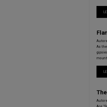
LE
Fla
Autor
As the
gipsie
mount
LE
The
Autor
Are 'S