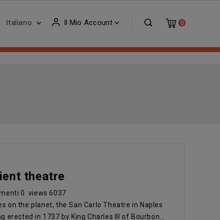
Italiano
Il Mio Account


0
ient theatre
menti
0
views
6037
es on the planet, the San Carlo Theatre in Naples
ing erected in 1737 by King Charles III of Bourbon...