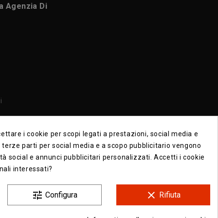
ca Agenzia Di
i
i
ttare i cookie per scopi legati a prestazioni, social media e
di terze parti per social media e a scopo pubblicitario vengono
ità social e annunci pubblicitari personalizzati. Accetti i cookie
nali interessati?
tune
clear
Configura
Rifiuta