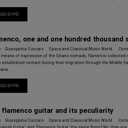
GGI DI PIÙ
menco, one and one hundred thousand s
e
Giuseppina Cuccaro
Opera and Classical Music World
Com
 means of expression of the Gitano nomads, flamenco collected 
s established contact during their migration through the Middle E
ains.
GGI DI PIÙ
 flamenco guitar and its peculiarity
e
Giuseppina Cuccaro
Opera and Classical Music World
Com
panish Guitar' and 'Flamenco Guitar' the same thing? No, they are 