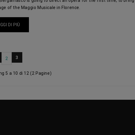
Bergamasco is going to direct an opera for the first time, to brin
age of the Maggio Musicale in Florence.
GGI DI PIÙ
3
2
g 5 a 10 di 12 (2 Pagine)