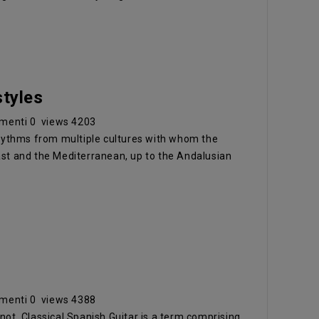
tyles
menti
0
views
4203
rythms from multiple cultures with whom the
ast and the Mediterranean, up to the Andalusian
menti
0
views
4388
not. Classical Spanish Guitar is a term comprising