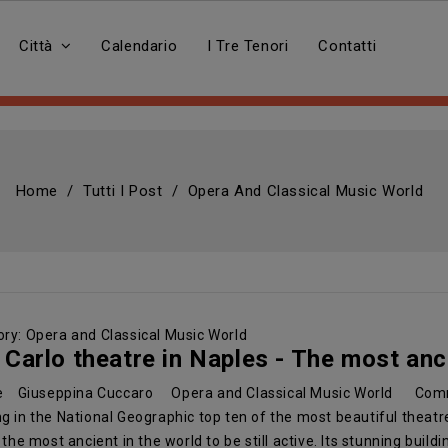
Città
Calendario
I Tre Tenori
Contatti
Home
Tutti I Post
Opera And Classical Music World
ry:
Opera and Classical Music World
 Carlo theatre in Naples - The most anc
e
Giuseppina Cuccaro
Opera and Classical Music World
Com
g in the National Geographic top ten of the most beautiful theatr
o the most ancient in the world to be still active. Its stunning build