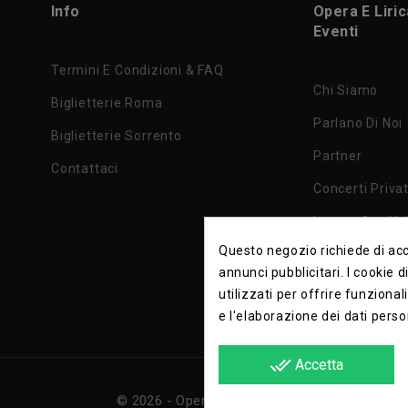
Info
Opera E Liri
Eventi
Termini E Condizioni & FAQ
Chi Siamo
Biglietterie Roma
Parlano Di Noi
Biglietterie Sorrento
Partner
Contattaci
Concerti Privat
Lavora Con No
Questo negozio richiede di acce
Privacy Policy
annunci pubblicitari. I cookie 
utilizzati per offrire funzional
e l'elaborazione dei dati perso
done_all
Accetta
© 2026 - Opera e Lirica Srls