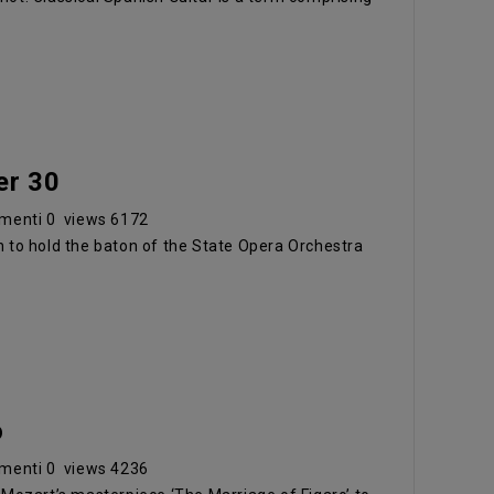
er 30
menti
0
views
6172
an to hold the baton of the State Opera Orchestra
o
menti
0
views
4236