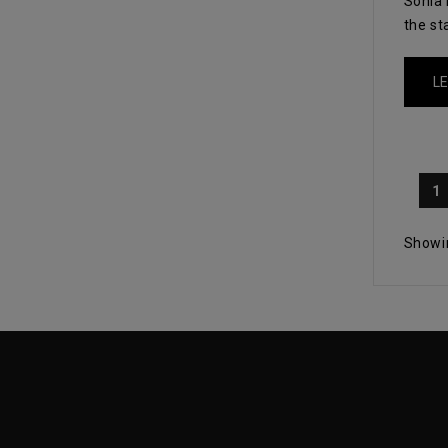
Sonia 
the st
LE
1
Showin