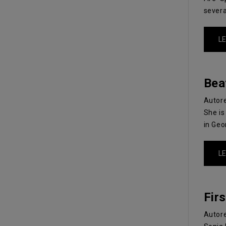
severa
LE
Bea
Autor
She is
in Geo
LE
Fir
Autor