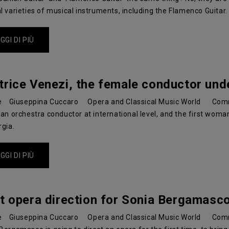
l varieties of musical instruments, including the Flamenco Guitar.
GGI DI PIÙ
trice Venezi, the female conductor und
e
Giuseppina Cuccaro
Opera and Classical Music World
Com
 an orchestra conductor at international level, and the first wom
rgia.
GGI DI PIÙ
st opera direction for Sonia Bergamasc
e
Giuseppina Cuccaro
Opera and Classical Music World
Com